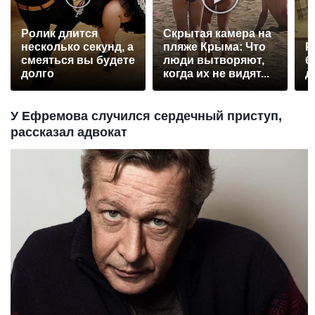
Ролик длится
Скрытая камера на
несколько секунд, а
пляже Крыма: Что
Р
смеяться вы будете
люди вытворяют,
б
долго
когда их не видят...
д
У Ефремова случился сердечный приступ,
рассказал адвокат