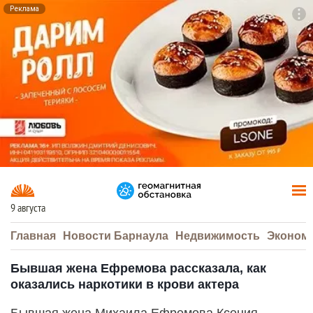
Реклама
To
F7
9 августа
Главная
Новости Барнаула
Недвижимость
Эконом
Бывшая жена Ефремова рассказала, как
оказались наркотики в крови актера
Бывшая жена Михаила Ефремова Ксения