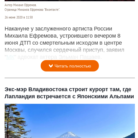
Актер Михаил Ефремов.
Страница Михаила Ефремова "Вконтакте".
26 июня 2020 в 11:50
Накануне у заслуженного артиста России
Михаила Ефремова, устроившего вечером 8
июня ДТП со смертельным исходом в центре
Москвы, случился сердечный приступ, заявил
"
МК
" адвокат актера Эльман Пашаев.
Читать полностью
Экс-мэр Владивостока строит курорт там, где
Лапландия встречается с Японскими Альпами