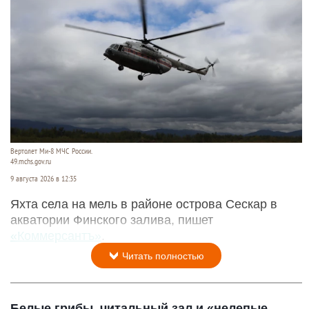
Вертолет Ми-8 МЧС России.
49.mchs.gov.ru
9 августа 2026 в 12:35
Яхта села на мель в районе острова Сескар в
акватории Финского залива, пишет
«Коммерсантъ»
.
Читать полностью
Белые грибы, читальный зал и «нелепые