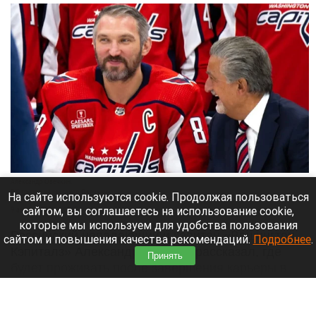
Александр Овечкин.
ВК группа «Александр Овечкин»
На сайте используются cookie. Продолжая пользоваться
сайтом, вы соглашаетесь на использование cookie,
9 августа 2026 в 10:05
которые мы используем для удобства пользования
Российский нападающий и капитан «Вашингтон
сайтом и повышения качества рекомендаций.
Подробнее
.
Кэпиталз» Александр Овечкин рассказал, где
Принять
будет проживать после завершения карьеры в
НХЛ,
Читать полностью