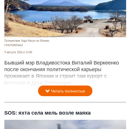
Путешествие Хидэ Масуи по Японии.
t.me/hidemasui
9 августа 2026 в 13:40
Бывший мэр Владивостока Виталий Веркеенко
после окончания политической карьеры
проживает в Японии и строит там курорт с
виллами в духе Лапландии.
Читать полностью
SOS: яхта села мель возле маяка