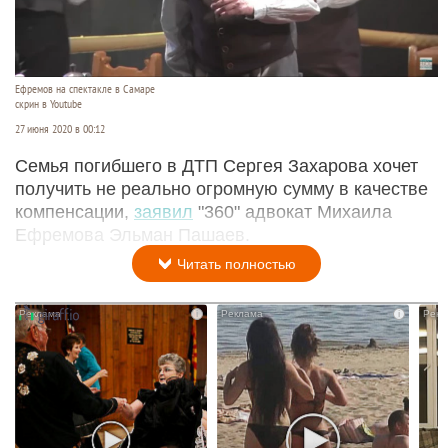
Ефремов на спектакле в Самаре
скрин в Youtube
27 июня 2020 в 00:12
Семья погибшего в ДТП Сергея Захарова хочет
получить не реально огромную сумму в качестве
компенсации,
заявил
"360" адвокат Михаила
Ефремова Эльман Пашаев.
Читать полностью
i
i