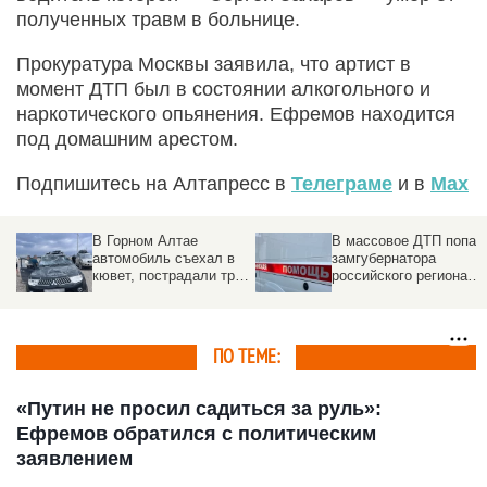
полученных травм в больнице.
Прокуратура Москвы заявила, что артист в
момент ДТП был в состоянии алкогольного и
наркотического опьянения. Ефремов находится
под домашним арестом.
Подпишитесь на Алтапресс в
Телеграме
и в
Max
В массовое ДТП попал
Таксист на Lada Priora
замгубернатора
влетел в машину за 65
и
российского региона
млн рублей
(обновлено)
ПО ТЕМЕ:
«Путин не просил садиться за руль»:
Ефремов обратился с политическим
заявлением