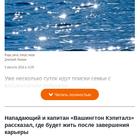
Вода, река, озеро, море.
Дмитрий Лямзин
9 августа 2026 в 11:05
Уже несколько суток идут поиски семьи с
восьмилетним ребенком.
Читать полностью
Нападающий и капитан «Вашингтон Кэпиталз»
рассказал, где будет жить после завершения
карьеры