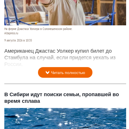
На ферме Джастаса Уолкера в Солонешенском районе.
Altapress.ru
9 августа 2026 в 10:35
Американец Джастас Уолкер купил билет до
Стамбула на случай, если придется уехать из
России.
Читать полностью
В Сибири идут поиски семьи, пропавшей во
время сплава