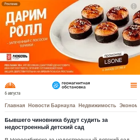
Реклама
To
F7
6 августа
Главная
Новости Барнаула
Недвижимость
Эконом
Бывшего чиновника будут судить за
недостроенный детский сад
В Новосибирске за недостроенный детский сад