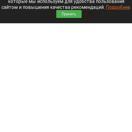
которые мы используем для удобства пользования
августа столкнулись с мощным ураганом.
сайтом и повышения качества рекомендаций.
Подробнее
.
Читать полностью
Принять
В барнаульской галерее откроется выставка
портретов Рублева
В барнаульской галерее откроется выставка портретов
barnaul.org