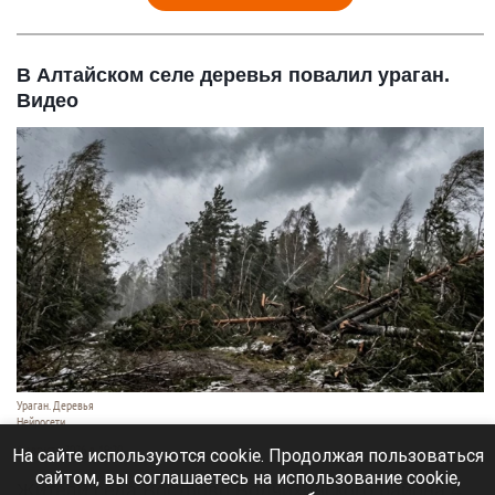
В Алтайском селе деревья повалил ураган.
Видео
Ураган. Деревья
Нейросети
6 августа 2026 в 19:20
На сайте используются cookie. Продолжая пользоваться
сайтом, вы соглашаетесь на использование cookie,
Жители села Вострово Волчихинского района 4