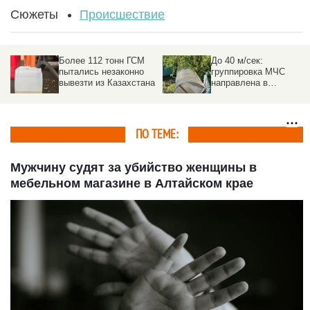
Сюжеты
Происшествие
Более 112 тонн ГСМ
До 40 м/сек:
пытались незаконно
группировка МЧС
вывезти из Казахстана
направлена в
пострадавшие от
урагана районы на
Алтае
ПО ТЕМЕ:
Мужчину судят за убийство женщины в
мебельном магазине в Алтайском крае