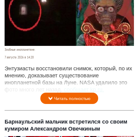
Злобные инопланетяне.
7 августа 2026 в 14:20
Энтузиасты восстановили снимок, который, по их
мнению, доказывает существование
инопланетной базы на Луне. NASA удалило это
фото много лет назад,
сообщает kp.ru.
Читать полностью
Барнаульский мальчик встретился со своим
кумиром Александром Овечкиным