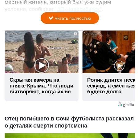
местный житель, который был уже судим
условно, сообщает
"КП-Новосибирск"
.
Читать полностью
i
Скрытая камера на
Ролик длится неск
пляже Крыма: Что люди
секунд, а смеяться
вытворяют, когда их не
будете долго
видят...
Отец погибшего в Сочи футболиста рассказал
о деталях смерти спортсмена