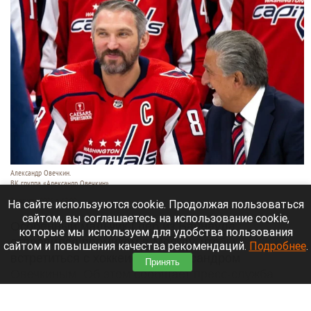
Александр Овечкин.
ВК группа «Александр Овечкин»
7 августа 2026 в 12:00
На сайте используются cookie. Продолжая пользоваться
сайтом, вы соглашаетесь на использование cookie,
Особенный мальчик Глеб из Барнаула
которые мы используем для удобства пользования
отправился прямиком в Москву, чтобы
сайтом и повышения качества рекомендаций.
Подробнее
.
встретиться с хоккеистом Александром
Принять
Овечкиным. Об этом сообщает пресс-служба
проекта «
Михутка
».
Читать полностью