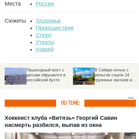
Места
Россия
Сюжеты
Здоровье
Происшествие
Спорт
Утраты
Хоккей
Отдых на свежем
Что делать, чтобы
водороде. Какие
трава оставалась
технологии внедряют в
лекарственной
санаториях Белокурихи
ПО ТЕМЕ:
Хоккеист клуба «Витязь» Георгий Савин
насмерть разбился, выпав из окна