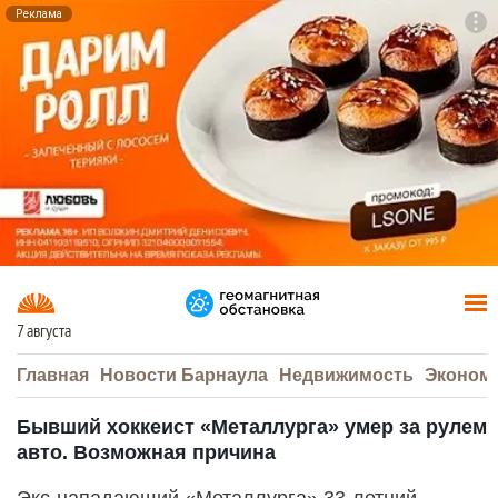
Реклама
To
F7
7 августа
Главная
Новости Барнаула
Недвижимость
Эконом
Бывший хоккеист «Металлурга» умер за рулем
авто. Возможная причина
Экс-нападающий «Металлурга» 33-летний