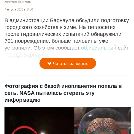
Анастасия Панченко
7 августа 2026 в 14:30
В администрации Барнаула обсудили подготовку
городского хозяйства к зиме. На теплосетях
после гидравлических испытаний обнаружили
701 повреждение, больше половины уже
устранили. Об этом сообщает
официальный
сайт
города Барнаула.
Читать полностью
Фотография с базой инопланетян попала в
сеть. NASA пыталась стереть эту
информацию