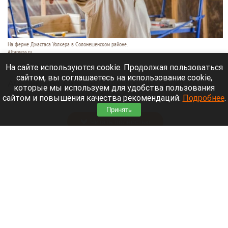
На ферме Джастаса Уолкера в Солонешенском районе.
Altapress.ru
9 августа 2026 в 10:35
На сайте используются cookie. Продолжая пользоваться
сайтом, вы соглашаетесь на использование cookie,
Американец Джастас Уолкер купил билет до
которые мы используем для удобства пользования
Стамбула на случай, если придется уехать из
сайтом и повышения качества рекомендаций.
Подробнее
.
России.
Принять
Читать полностью
В Сибири идут поиски семьи, пропавшей во
время сплава