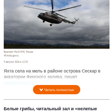
Вертолет Ми-8 МЧС России.
49.mchs.gov.ru
9 августа 2026 в 12:35
Яхта села на мель в районе острова Сескар в
акватории Финского залива, пишет
«Коммерсантъ»
.
Читать полностью
Белые грибы, читальный зал и «нелепые