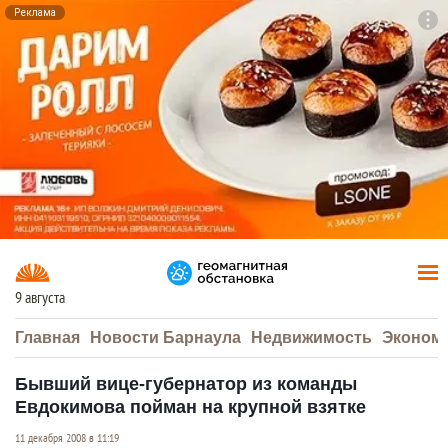
Реклама
To
F7
9 августа
Главная
Новости Барнаула
Недвижимость
Эконом
Бывший вице-губернатор из команды
Евдокимова пойман на крупной взятке
11 декабря 2008 в 11:19