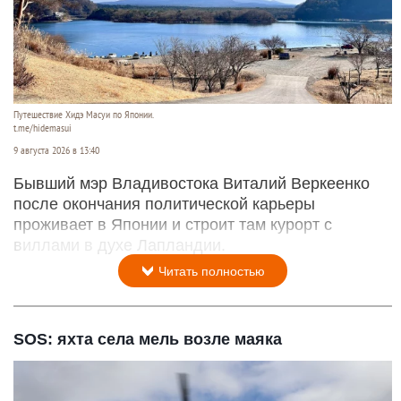
Путешествие Хидэ Масуи по Японии.
t.me/hidemasui
9 августа 2026 в 13:40
Бывший мэр Владивостока Виталий Веркеенко
после окончания политической карьеры
проживает в Японии и строит там курорт с
виллами в духе Лапландии.
Читать полностью
SOS: яхта села мель возле маяка