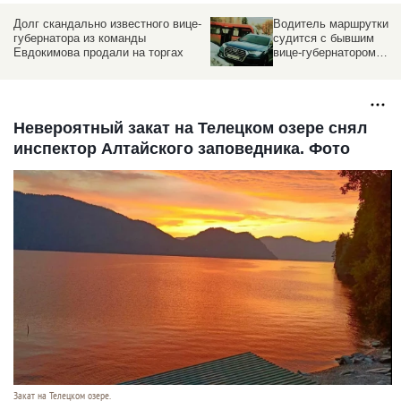
Долг скандально известного вице-
Водитель маршрутки
губернатора из команды
судится с бывшим
Евдокимова продали на торгах
вице-губернатором
Алтайского края после
спорного ДТП
Невероятный закат на Телецком озере снял
инспектор Алтайского заповедника. Фото
Закат на Телецком озере.