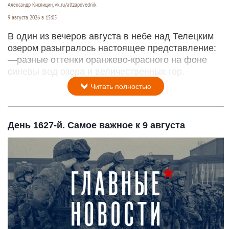
Александр Кислицин, vk.ru/altzapovednik
9 августа 2026 в 15:05
В один из вечеров августа в небе над Телецким
озером разыгралось настоящее представление:
—разные оттенки оранжево-красного на фоне
синевы вод озера и величественных гор.
Читать полностью
День 1627-й. Самое важное к 9 августа