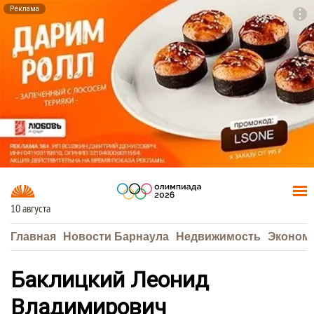
Реклама
To
F7
10 августа
Главная
Новости Барнаула
Недвижимость
Эконом
Баклицкий Леонид
Владимирович