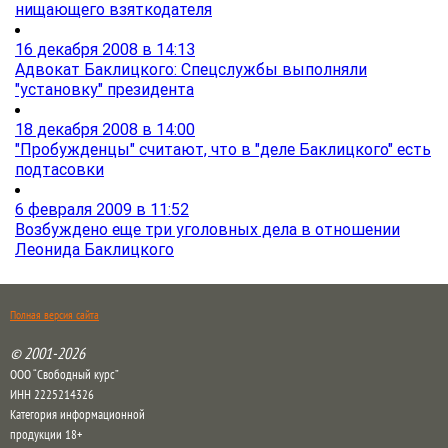
нищающего взяткодателя
16 декабря 2008 в 14:13
Адвокат Баклицкого: Спецслужбы выполняли
"установку" президента
18 декабря 2008 в 14:00
"Пробужденцы" считают, что в "деле Баклицкого" есть
подтасовки
6 февраля 2009 в 11:52
Возбуждено еще три уголовных дела в отношении
Леонида Баклицкого
Полная версия сайта
© 2001-2026
ООО “Свободный курс”
ИНН 2225214326
Категория информационной
продукции 18+