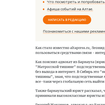
Что посмотреть и попробовать 
Афиша событий на Алтае.
НАПИСАТЬ В РЕДАКЦИЮ
Познакомиться с нашими реклам
Ище
«Жи
Как стало известно altapress.ru, Леон
Гати
пользоваться средствами связи - инт
оста
што
Как пояснил адвокат из Барнаула (юри
СТР
"Матросской тишине" подследственны
без выхода в интернет. В Сибирь это 
тишины", зная, что подследственные 
все-таки через глобальную сеть выйти
Также барнаульский юрист рассказал, чт
принимали высококлассные юристы из 
Георгий Максимов, адвокат г-на Бакли