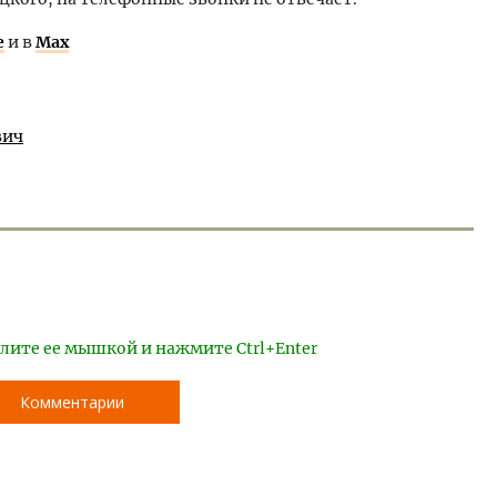
е
и в
Max
вич
лите ее мышкой и нажмите Ctrl+Enter
Комментарии