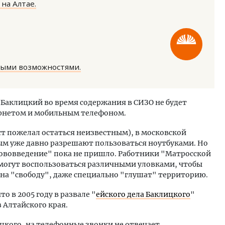
на Алтае.
ными возможностями.
м новые берега. Гендиректор
Архитектурный код начин
лищной инициативы» Юрий
земли. Мощение крупно
ид Баклицкий во время содержания в СИЗО не будет
лов — о том, как девелоперу
плитами становится нов
ернетом и мобильным телефоном.
ваться на плаву, когда рынок
стандартом благоустрой
рмит
СТРОИТЕЛЬСТВО
ст пожелал остаться неизвестным), в московской
ОИТЕЛЬСТВО
м уже давно разрешают пользоваться ноутбуками. Но
"нововведение" пока не пришло. Работники "Матросской
могут воспользоваться различными уловками, чтобы
 на "свободу", даже специально "глушат" территорию.
о в 2005 году в развале "
ейского дела Баклицкого
"
Алтайского края.
цкого, на телефонные звонки не отвечает.