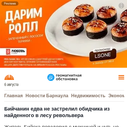
Реклама
To
F7
6 августа
Главная
Новости Барнаула
Недвижимость
Эконом
Бийчанин едва не застрелил обидчика из
найденного в лесу револьвера
Житель Бийска повздорил с мужчиной и чуть не