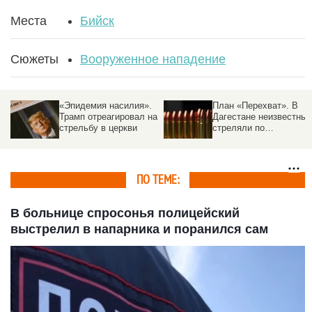
Места
Бийск
Сюжеты
Вооруженное нападение
«Эпидемия насилия».
План «Перехват». В
Трамп отреагировал на
Дагестане неизвестные
стрельбу в церкви
стреляли по
миллионеру и бойцу
ММА Хизриеву
ПО ТЕМЕ:
В больнице спросонья полицейский
выстрелил в напарника и поранился сам