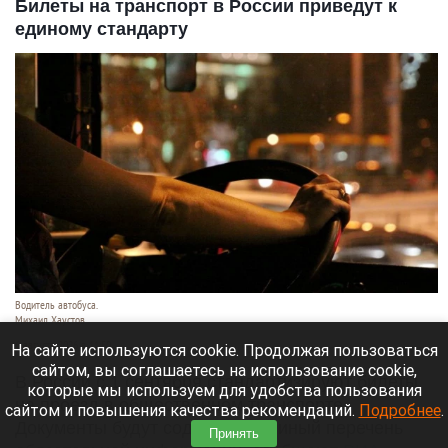
Билеты на транспорт в России приведут к
единому стандарту
Водитель автобуса.
Михаил Хаустов
6 августа 2026 в 11:50
На сайте используются cookie. Продолжая пользоваться
сайтом, вы соглашаетесь на использование cookie,
В России с 1 сентября стандартизируют билеты
которые мы используем для удобства пользования
на проезд в общественном транспорте.
сайтом и повышения качества рекомендаций.
Подробнее
.
Документы будут содержать единый перечень
Принять