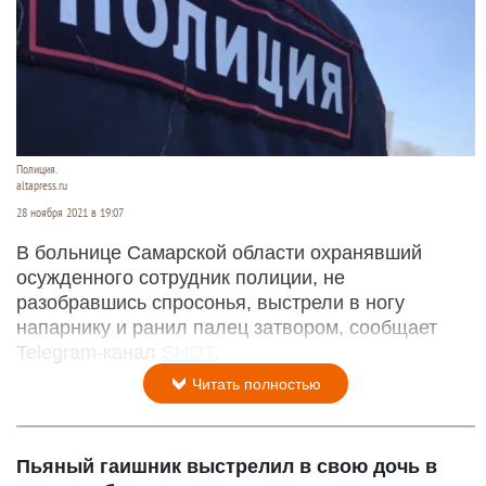
Полиция.
altapress.ru
28 ноября 2021 в 19:07
В больнице Самарской области охранявший
осужденного сотрудник полиции, не
разобравшись спросонья, выстрели в ногу
напарнику и ранил палец затвором, сообщает
Telegram-канал
SHOT
.
Читать полностью
Пьяный гаишник выстрелил в свою дочь в