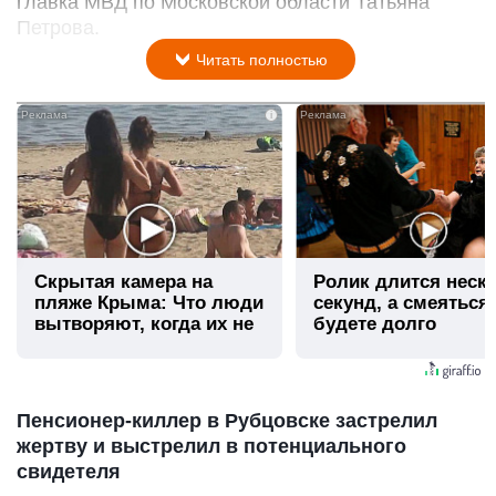
главка МВД по Московской области Татьяна
Петрова.
Читать полностью
i
Скрытая камера на
Ролик длится неск
пляже Крыма: Что люди
секунд, а смеяться
вытворяют, когда их не
будете долго
видят...
Пенсионер-киллер в Рубцовске застрелил
жертву и выстрелил в потенциального
свидетеля