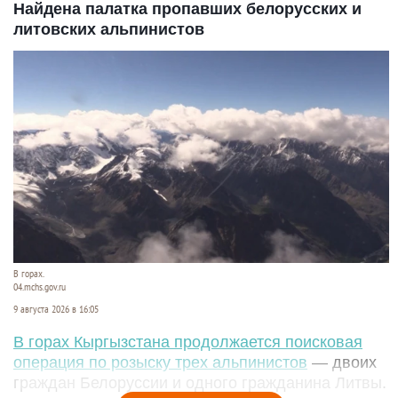
Найдена палатка пропавших белорусских и
литовских альпинистов
В горах.
04.mchs.gov.ru
9 августа 2026 в 16:05
В горах Кыргызстана продолжается поисковая
операция по розыску трех альпинистов
— двоих
граждан Белоруссии и одного гражданина Литвы.