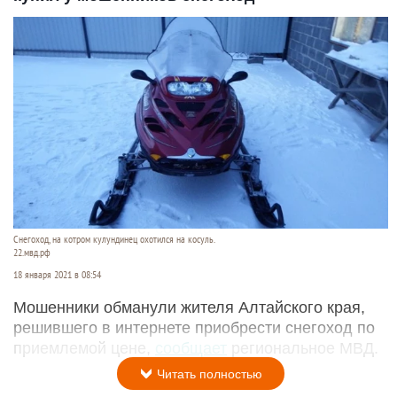
Снегоход, на котром кулундинец охотился на косуль.
22.мвд.рф
18 января 2021 в 08:54
Мошенники обманули жителя Алтайского края,
решившего в интернете приобрести снегоход по
приемлемой цене,
сообщает
региональное МВД.
Читать полностью