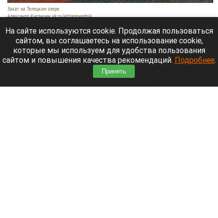
Закат на Телецком озере.
Александр Кислицин, vk.ru/altzapovednik
9 августа 2026 в 15:05
На сайте используются cookie. Продолжая пользоваться
сайтом, вы соглашаетесь на использование cookie,
В один из вечеров августа в небе над Телецким
которые мы используем для удобства пользования
озером разыгралось настоящее представление:
сайтом и повышения качества рекомендаций.
Подробнее
.
—разные оттенки оранжево-красного на фоне
Принять
синевы вод озера и величественных гор.
Читать полностью
День 1627-й. Самое важное к 9 августа