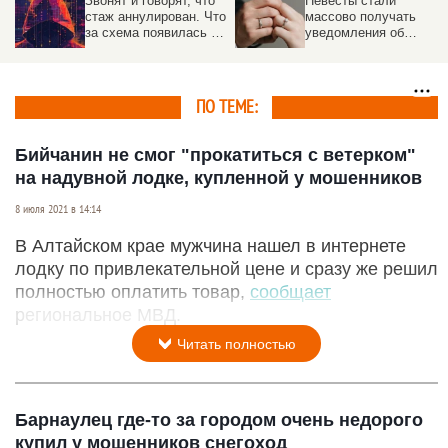
Звонят и говорят, что
Невесты стали
стаж аннулирован. Что
массово получать
за схема появилась в
уведомления об
России
отмене регистрации
брака
ПО ТЕМЕ:
Бийчанин не смог "прокатиться с ветерком"
на надувной лодке, купленной у мошенников
8 июля 2021 в 14:14
В Алтайском крае мужчина нашел в интернете
лодку по привлекательной цене и сразу же решил
полностью оплатить товар,
сообщает
региональное МВД.
Читать полностью
Барнаулец где-то за городом очень недорого
купил у мошенников снегоход