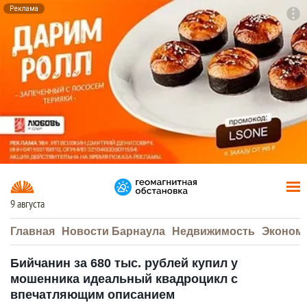
Реклама
To
F7
9 августа
Главная
Новости Барнаула
Недвижимость
Эконом
Бийчанин за 680 тыс. рублей купил у
мошенника идеальный квадроцикл с
впечатляющим описанием