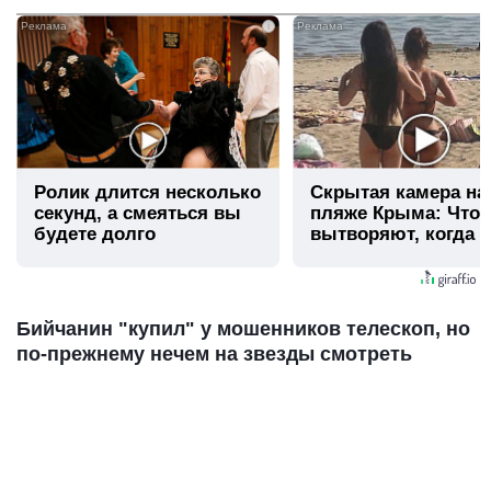
i
Ролик длится несколько
Скрытая камера на
секунд, а смеяться вы
пляже Крыма: Что
будете долго
вытворяют, когда и
видят...
Бийчанин "купил" у мошенников телескоп, но
по-прежнему нечем на звезды смотреть