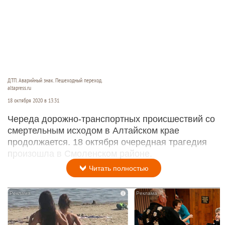
ДТП. Аварийный знак. Пешеходный переход.
altapress.ru
18 октября 2020 в 13:31
Череда дорожно-транспортных происшествий со
смертельным исходом в Алтайском крае
продолжается. 18 октября очередная трагедия
произошла в Смоленском районе.
Читать полностью
i