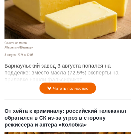
Сливочное масло.
Altapress.ru/Шедеврум
8 августа 2026 в 12:05
Барнаульский завод 3 августа попался на
подделке: вместо масла (72,5%) эксперты на
прилавке нашли фальсификат.
Читать полностью
От хейта к криминалу: российский телеканал
обратился в СК из-за угроз в сторону
режиссера и актера «Колобка»