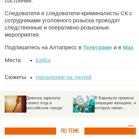
состоянии.
Следователи и следователи-криминалисты СК с
сотрудниками уголовного розыска проводят
следственные и оперативно-розыскные
мероприятия.
Подпишитесь на Алтапресс в
Телеграме
и в
Max
Места
Бийск
Сюжеты
Нападение на людей
В Барнауле провели
Ночное избиение
операцию женщине, на
человека в Барнауле
которую напал
попало в соцсети и
школьник
привело к
расследованию
ПО ТЕМЕ: