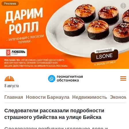
Реклама
To
F7
8 августа
Главная
Новости Барнаула
Недвижимость
Эконом
Следователи рассказали подробности
страшного убийства на улице Бийска
Следователи возбудили уголовное дело и