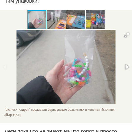
ним упаковки.
"Бизнес-чилдрен" продавали барнаульцам браслетики и колечки. Источник:
altapress.ru
Дети пока что не знают, на что копят и просто