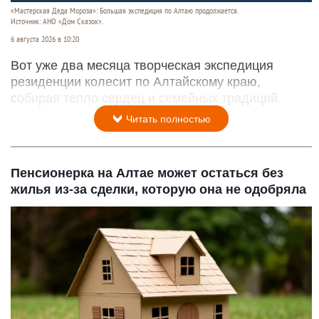
«Мастерская Деда Мороза»: Большая экспедиция по Алтаю продолжается.
Источник: АНО «Дом Сказок».
6 августа 2026 в 10:20
Вот уже два месяца творческая экспедиция
резиденции колесит по Алтайскому краю,
собирая тепло сердец и семейных традиций.
Читать полностью
Пенсионерка на Алтае может остаться без
жилья из-за сделки, которую она не одобряла