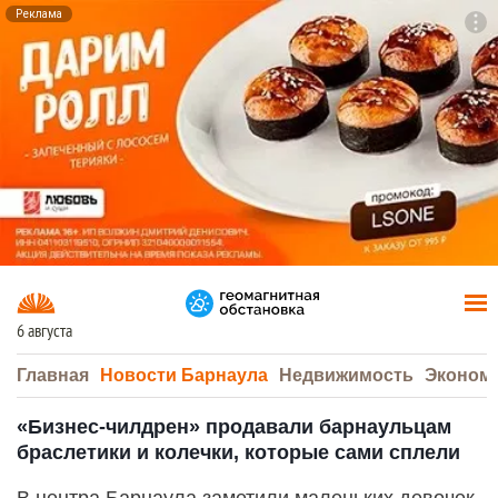
Реклама
To
F7
6 августа
Главная
Новости Барнаула
Недвижимость
Эконом
«Бизнес-чилдрен» продавали барнаульцам
браслетики и колечки, которые сами сплели
В центра Барнаула заметили маленьких девочек,