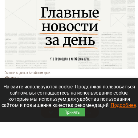
Главное за день в Алтайском крае.
altapress.ru.
3 августа 2026 в 23:55
На сайте используются cookie. Продолжая пользоваться
сайтом, вы соглашаетесь на использование cookie,
Altapress.ru
вспоминает о важных событиях,
которые мы используем для удобства пользования
которые произошли в Алтайском крае 3 августа.
сайтом и повышения качества рекомендаций.
Подробнее
.
Читать полностью
Принять
Алтайский край занял 77 место в рейтинге по