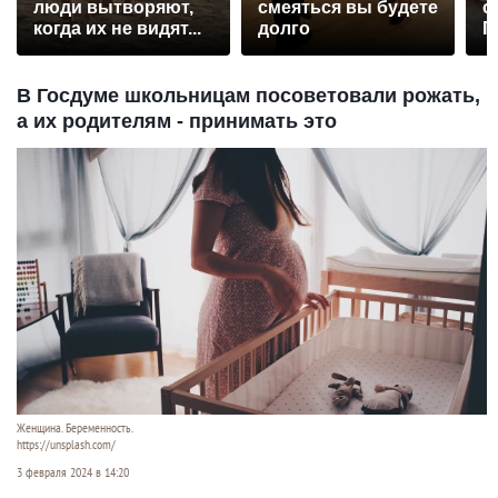
люди вытворяют,
смеяться вы будете
с
когда их не видят...
долго
П
р
В Госдуме школьницам посоветовали рожать,
а их родителям - принимать это
Женщина. Беременность.
https://unsplash.com/
3 февраля 2024 в 14:20