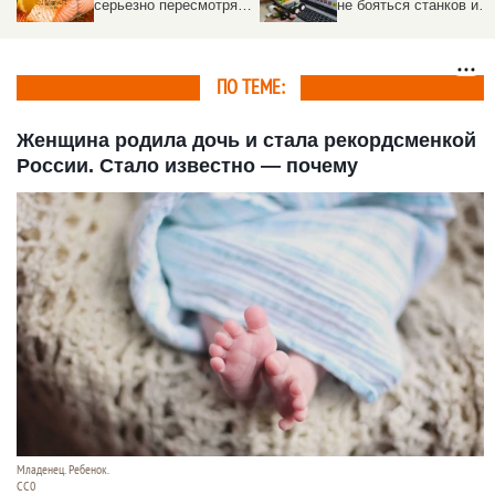
серьезно пересмотрят
не бояться станков и
– что изменится
программировать с 5
лет
ПО ТЕМЕ:
Женщина родила дочь и стала рекордсменкой
России. Стало известно — почему
Младенец. Ребенок.
СС0