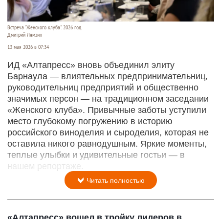
Встреча "Женского клуба". 2026 год.
Дмитрий Лямзин
13 мая 2026 в 07:34
ИД «Алтапресс» вновь объединил элиту
Барнаула — влиятельных предпринимательниц,
руководительниц предприятий и общественно
значимых персон — на традиционном заседании
«Женского клуба». Привычные заботы уступили
место глубокому погружению в историю
российского виноделия и сыроделия, которая не
оставила никого равнодушным. Яркие моменты,
теплые улыбки и удивительные гостьи — в
нашем репортаже.
Читать полностью
«Алтапресс» вошел в тройку лидеров в