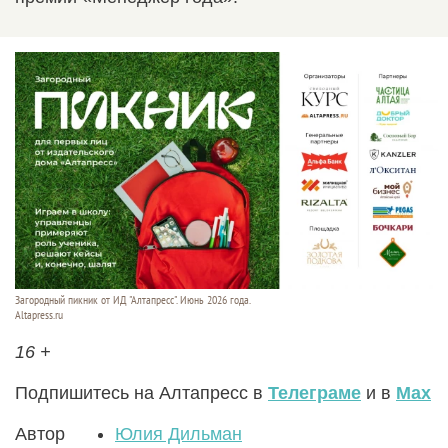
Загородный пикник от ИД "Алтапресс". Июнь 2026 года.
Altapress.ru
16 +
Подпишитесь на Алтапресс в
Телеграме
и в
Max
Автор
Юлия Дильман