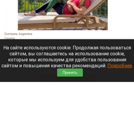
Екатерина Андреевна
Соцсети
6 августа 2026 в 19:00
На сайте используются cookie. Продолжая пользоваться
сайтом, вы соглашаетесь на использование cookie,
Телеведущая Екатерина Андреева проводит
которые мы используем для удобства пользования
отпуск на Алтае. Она поселилась в двухэтажной
сайтом и повышения качества рекомендаций.
Подробнее
.
вилле с видом на горы у реки Катунь.
Принять
Читать полностью
Медведю Мише в барнаульском зоопарке
устроили освежающий душ в жару. Видео