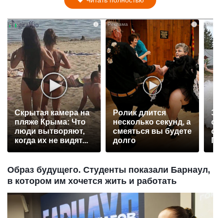
i
i
Скрытая камера на
Ролик длится
Э
пляже Крыма: Что
несколько секунд, а
о
люди вытворяют,
смеяться вы будете
с
когда их не видят...
долго
П
р
Образ будущего. Студенты показали Барнаул,
в котором им хочется жить и работать