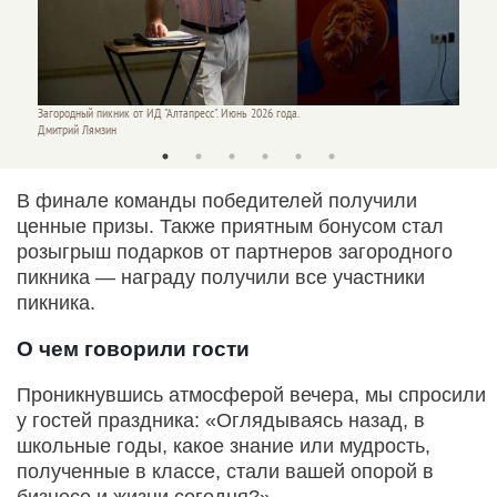
Загородный пикник от ИД "Алтапресс". Июнь 2026 года.
Загород
Дмитрий Лямзин
Дмитри
В финале команды победителей получили
ценные призы. Также приятным бонусом стал
розыгрыш подарков от партнеров загородного
пикника — награду получили все участники
пикника.
О чем говорили гости
Проникнувшись атмосферой вечера, мы спросили
у гостей праздника: «Оглядываясь назад, в
школьные годы, какое знание или мудрость,
полученные в классе, стали вашей опорой в