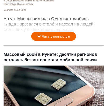
В Омске автомобиль наехал на толпу пешеходов
Прокуратура Омской области
6 августа 2026 в 20:40
На ул. Масленникова в Омске автомобиль
«Лада» врезался в столб и наехал на людей,
стоявших у пешеходного перехода.
Читать полностью
Массовый сбой в Рунете: десятки регионов
остались без интернета и мобильной связи