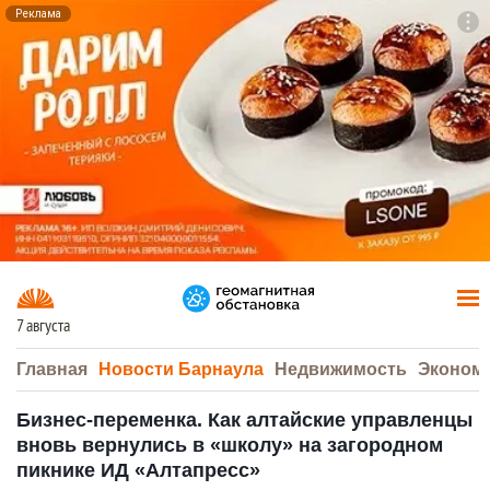
Реклама
To
F7
7 августа
Главная
Новости Барнаула
Недвижимость
Эконом
Бизнес-переменка. Как алтайские управленцы
вновь вернулись в «школу» на загородном
пикнике ИД «Алтапресс»