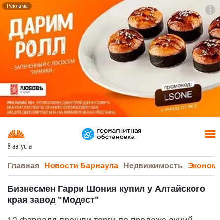
Реклама
To
F7
8 августа
Главная
Новости Барнаула
Недвижимость
Эконом
Бизнесмен Гарри Шония купил у Алтайского
края завод "Модест"
12 февраля прошли торги по продаже акций