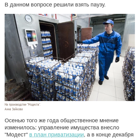
В данном вопросе решили взять паузу.
На производстве "Модеста".
Анна Зайкова
Осенью того же года общественное мнение
изменилось: управление имущества внесло
"Модест"
в план приватизации
, а в конце декабря