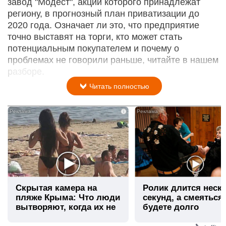
завод "Модест", акции которого принадлежат
региону, в прогнозный план приватизации до
2020 года. Означает ли это, что предприятие
точно выставят на торги, кто может стать
потенциальным покупателем и почему о
проблемах не говорили раньше, читайте в нашем
разборе.
Читать полностью
i
Скрытая камера на
Ролик длится неск
пляже Крыма: Что люди
секунд, а смеяться
вытворяют, когда их не
будете долго
видят...