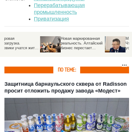
Перерабатывающая
промышленность
Приватизация
Новая маркированная
Мясо, БАДы и водка.
реальность. Алтайский
Что формировало
ь
бизнес перестает
успехи и неудачи
«плавать» в «Честном
пищевой
знаке»
промышленности в
2025 году
ПО ТЕМЕ:
Защитница барнаульского сквера от Radisson
просит отложить продажу завода «Модест»