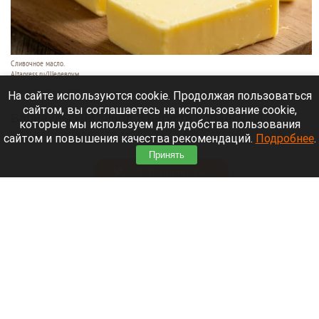
Сливочное масло.
Altapress.ru/Шедеврум
8 августа 2026 в 12:05
На сайте используются cookie. Продолжая пользоваться
сайтом, вы соглашаетесь на использование cookie,
Барнаульский завод 3 августа попался на
которые мы используем для удобства пользования
подделке: вместо масла (72,5%) эксперты на
сайтом и повышения качества рекомендаций.
Подробнее
.
прилавке нашли фальсификат.
Принять
Читать полностью
Российские банки расширят перечень причин
для блокировки переводов