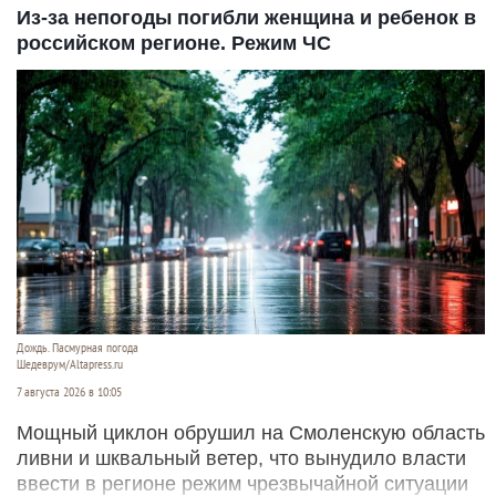
Из-за непогоды погибли женщина и ребенок в
российском регионе. Режим ЧС
Дождь. Пасмурная погода
Шедеврум/Altapress.ru
7 августа 2026 в 10:05
Мощный циклон обрушил на Смоленскую область
ливни и шквальный ветер, что вынудило власти
ввести в регионе режим чрезвычайной ситуации