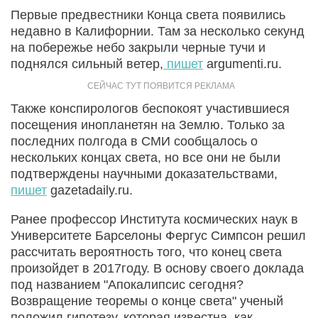
Первые предвестники Конца света появились
недавно в Калифорнии. Там за несколько секунд
на побережье небо закрыли черные тучи и
поднялся сильный ветер,
пишет
argumenti.ru.
Также конспирологов беспокоят участившиеся
посещения инопланетян на Землю. Только за
последних полгода в СМИ сообщалось о
нескольких концах света, но все они не были
подтверждены научными доказательствами,
пишет
gazetadaily.ru.
Ранее профессор Института космических наук в
Университете Барселоны Фергус Симпсон решил
рассчитать вероятность того, что конец света
произойдет в 2017году. В основу своего доклада
под названием "Апокалипсис сегодня?
Возвращение теоремы о конце света" ученый
положил гипотезу, которая известна, как