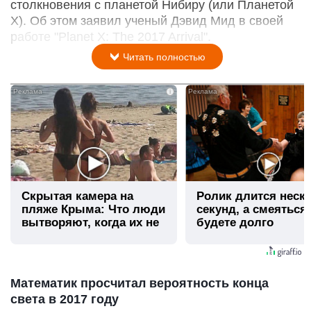
столкновения с планетой Нибиру (или Планетой
Х). Об этом заявил ученый Дэвид Мид в своей
работе "Planet X: The 2017 Arrival".
Читать полностью
i
Скрытая камера на
Ролик длится неск
пляже Крыма: Что люди
секунд, а смеяться
вытворяют, когда их не
будете долго
видят...
Математик просчитал вероятность конца
света в 2017 году