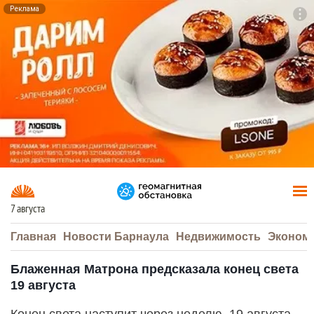
Реклама
To
F7
7 августа
Главная
Новости Барнаула
Недвижимость
Эконом
Блаженная Матрона предсказала конец света
19 августа
Конец света наступит через неделю, 19 августа.