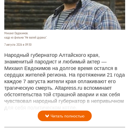
Михаил Евдокимов.
кадр из фильма "Не валяй дурака".
7 августа 2026 в 09:30
Народный губернатор Алтайского края,
знаменитый пародист и любимый актер —
Михаил Евдокимов на долгое время остался в
сердцах жителей региона. На протяжении 21 года
каждое 7 августа жители края оплакивают его
трагическую смерть. Altapress.ru вспоминает
обстоятельства той страшной аварии и как себя
чувствовал народный губернатор в непривычном
для себя политическом котле.
Читать полностью