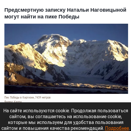
Предсмертную записку Натальи Наговицыной
могут найти на пике Победы
Пик Победы в Киргизии, 7439 метров
Яндекс Карты
7 августа 2026 в 09:45
На сайте используются cookie. Продолжая пользоваться
сайтом, вы соглашаетесь на использование cookie,
Альпинистам на пике Победы в Киргизии
которые мы используем для удобства пользования
предстоит возможное открытие: прошлогодняя
сайтом и повышения качества рекомендаций.
Подробнее
.