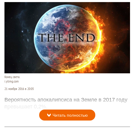
Конец света.
i.ytimg.com
21 ноября 2016 в 20:05
Вероятность апокалипсиса на Земле в 2017 году
превышает 0,2%.
Читать полностью