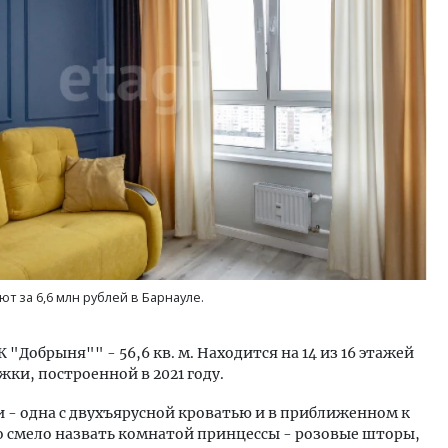
ость архитектурных идей.
Архитектурный код начин
еральный директор компании
земли. Мощение крупно
 — об эстетике городов,
плитами становится нов
дах в фасадах и развитии рынка
стандартом благоустрой
ОИТЕЛЬСТВО
СТРОИТЕЛЬСТВО
т за 6,6 млн рублей в Барнауле.
Добрыня"" - 56,6 кв. м. Находится на 14 из 16 этажей
ки, построенной в 2021 году.
 - одна с двухъярусной кроватью и в приближенном к
о смело назвать комнатой принцессы - розовые шторы,