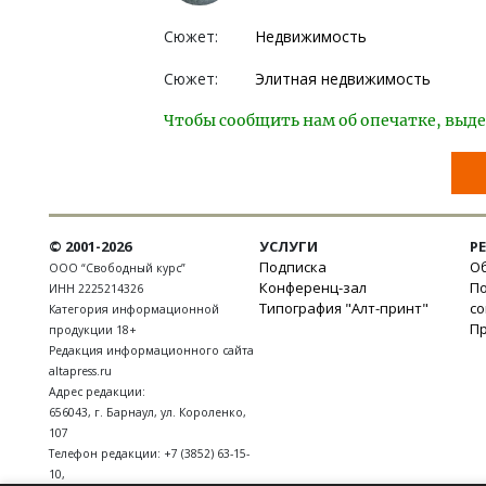
Сюжет:
Недвижимость
Сюжет:
Элитная недвижимость
Чтобы сообщить нам об опечатке, выде
© 2001-2026
УСЛУГИ
Р
Подписка
Об
ООО “Свободный курс”
Конференц-зал
П
ИНН 2225214326
Типография "Алт-принт"
с
Категория информационной
П
продукции 18+
Редакция информационного сайта
altapress.ru
Адрес редакции:
656043
,
г. Барнаул
,
ул. Короленко,
107
Телефон редакции:
+7 (3852) 63-15-
10
,