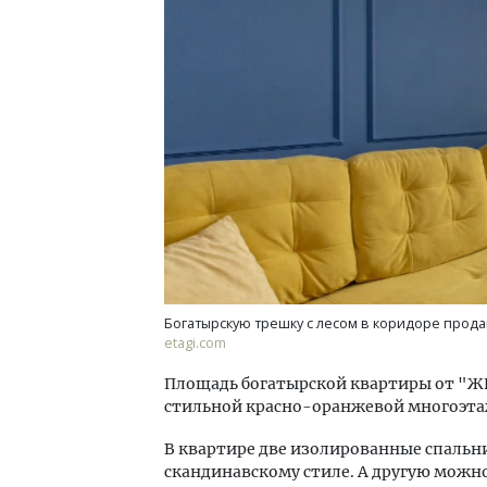
Смел
Ген
ЗИАС
трен
СТР
Богатырскую трешку с лесом в коридоре продаю
etagi.com
Площадь богатырской квартиры от "ЖК "
стильной красно-оранжевой многоэтаж
В квартире две изолированные спальни
скандинавскому стиле. А другую можн