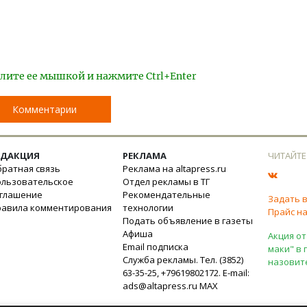
лите ее мышкой и нажмите Ctrl+Enter
Комментарии
ЕДАКЦИЯ
РЕКЛАМА
ЧИТАЙТЕ
ратная связь
Реклама на altapress.ru
ользовательское
Отдел рекламы в ТГ
оглашение
Рекомендательные
Задать 
равила комментирования
технологии
Прайс на
Подать объявление в газеты
Афиша
Акция от
Email подписка
маки" в 
Служба рекламы. Тел. (3852)
назовит
63-35-25, +79619802172. E-mail:
ads@altapress.ru
MAX