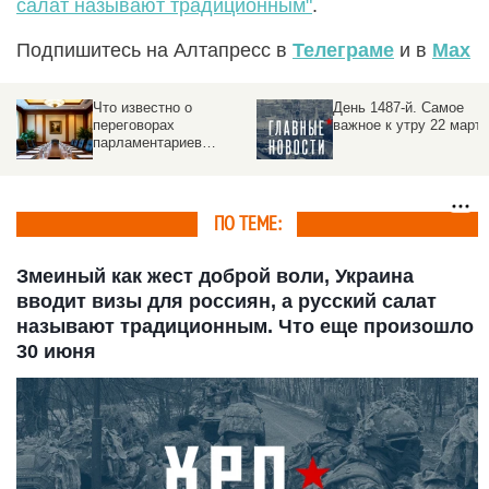
салат называют традиционным"
.
Подпишитесь на Алтапресс в
Телеграме
и в
Max
День 1487-й. Самое
День 1473-й. Самое
важное к утру 22 марта
важное к утру 8 марта
ое
ПО ТЕМЕ:
Змеиный как жест доброй воли, Украина
вводит визы для россиян, а русский салат
называют традиционным. Что еще произошло
30 июня