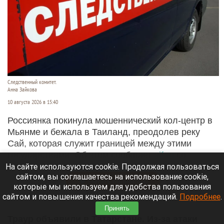
Следственный комитет.
Анна Зайкова
10 августа 2026 в 15:40
Россиянка покинула мошеннический кол-центр в
Мьянме и бежала в Таиланд, преодолев реку
Сай, которая служит границей между этими
государствами. Об этом сообщает
aif.ru
со
ссылкой на местную газету Таиланда.
На сайте используются cookie. Продолжая пользоваться
сайтом, вы соглашаетесь на использование cookie,
Читать полностью
которые мы используем для удобства пользования
сайтом и повышения качества рекомендаций.
Подробнее
.
Принять
Траур объявили в Татарстане. Из-за атаки