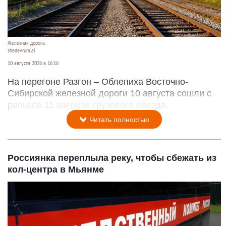
Железная дорога.
shedevrum.ai
10 августа 2026 в 16:16
На перегоне Разгон – Облепиха Восточно-
Сибирской железной дороги 10 августа сошли с
рельсов 11 вагонов грузового поезда.
Читать полностью
Россиянка переплыла реку, чтобы сбежать из
кол-центра в Мьянме