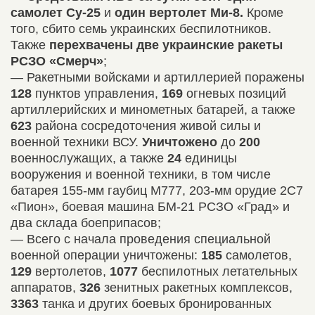
самолет Су-25
и
один вертолет Ми-8.
Кроме
того, сбито семь украинских беспилотников.
Также
перехвачены две украинские ракеты
РСЗО «Смерч»
;
— Ракетными войсками и артиллерией поражены
128
пунктов управления,
169
огневых позиций
артиллерийских и минометных батарей, а также
623
района сосредоточения живой силы и
военной техники ВСУ.
Уничтожено
до
200
военнослужащих, а также
24
единицы
вооружения и военной техники, в том числе
батарея 155-мм гаубиц М777, 203-мм орудие 2С7
«Пион», боевая машина БМ-21 РСЗО «Град» и
два склада боеприпасов;
— Всего с начала проведения специальной
военной операции уничтожены:
185
самолетов,
129
вертолетов,
1077
беспилотных летательных
аппаратов,
326
зенитных ракетных комплексов,
3363
танка и других боевых бронированных