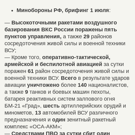
Минобороны РФ, брифинг 1 июля
:
—
Высокоточными ракетами воздушного
базирования ВКС России поражены пять
пунктов управления,
а также
29
районов
сосредоточения живой силы и военной техники
ВСУ;
— Кроме того,
оперативно-тактической,
армейской и беспилотной авиацией
за сутки
поражен
61
район сосредоточения живой силы и
военной техники ВСУ.
Всего
в результате ударов
авиации
уничтожено
более
140
националистов,
а также
9
танков и боевых машин пехоты,
батарея реактивных систем залпового огня
БМ-21 «Град»,
шесть
артиллерийских орудий и
минометов,
13
автомобилей ВСУ различного
предназначения и
один
зенитный ракетный
комплекс «ОСА-АКМ»;
—
Средствами ПВО за сутки сбит один