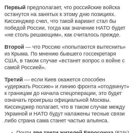
Первый
предполагает, что российские войска
останутся на занятых к этому дню позициях.
Киссинджер счел, что такой вариант стал бы
победой России, тогда как значение НАТО будет
«не столь решающим», как считалось прежде.
Второй
— что Россию «попытаются вытеснить»
из Крыма. По мнению бывшего госсекретаря
США, в таком случае «встанет вопрос о войне с
самой Россией».
Третий
— если Киев окажется способен
«удержать Россию» и линию фронта «отодвинут»
к границам до начала спецоперации, это будет
означать проигрыш официальной Москвы.
Киссинджер полагает, что в таком случае между
Украиной и НАТО будут налажены тесные связи
либо страна сама станет частью альянса.
Почти
две трети жителей Евросоюза
(61%)