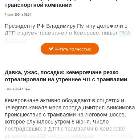
транспортной компании
7 июня 2024 в 08:54
Президенту РФ Владимиру Путину доложили о
ДТП с двумя трамваями в Кемерове, пишет
РИА
Новости
.
Читать полностью
Давка, ужас, посадки: кемеровчане резко
отреагировали на утреннее ЧП с трамваями
6 июня 2024 в 14:46
Кемеровчане активно обсуждают в соцсетях и
Telegram-канале мэра города Дмитрия Анисимова
происшествие с трамваями на Логовом шоссе,
которое случилось утром 6 июня. Число
пострадавших в ДТП с трамваями в Кемерове
выросло до 102 человек, сообщает
РИА Новости
.