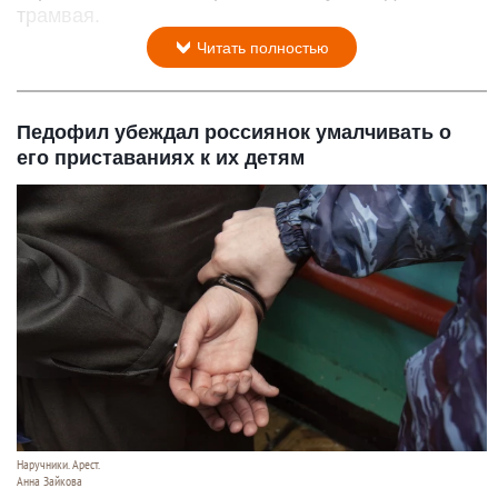
трамвая.
Читать полностью
Педофил убеждал россиянок умалчивать о
его приставаниях к их детям
Наручники. Арест.
Анна Зайкова