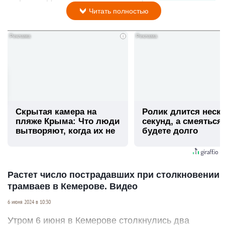
Читать полностью
i
Скрытая камера на
Ролик длится неск
пляже Крыма: Что люди
секунд, а смеяться
вытворяют, когда их не
будете долго
видят...
Растет число пострадавших при столкновении
трамваев в Кемерове. Видео
6 июня 2024 в 10:30
Утром 6 июня в Кемерове столкнулись два