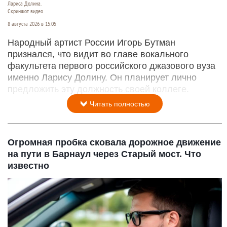
Лариса Долина.
Скриншот видео
8 августа 2026 в 15:05
Народный артист России Игорь Бутман
признался, что видит во главе вокального
факультета первого российского джазового вуза
именно Ларису Долину. Он планирует лично
предложить эту должность своей коллеге.
Читать полностью
Огромная пробка сковала дорожное движение
на пути в Барнаул через Старый мост. Что
известно