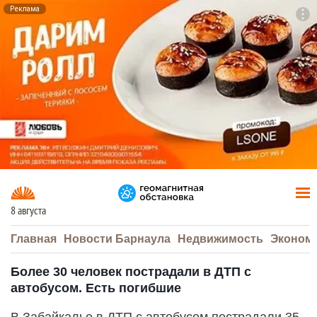
Реклама
To
F7
8 августа
Главная
Новости Барнаула
Недвижимость
Эконом
Более 30 человек пострадали в ДТП с
автобусом. Есть погибшие
В Забайкалье в ДТП с автобусом пострадали 35