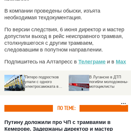
В компании проведены обыски, изъята
необходимая техдокументация.
По версии следствия, 6 июня директор и мастер
допустили выход в рейс неисправного трамвая,
столкнувшегося с другим трамваем,
следовавшим в попутном направлении.
Подпишитесь на Алтапресс в
Телеграме
и в
Max
Пятеро подростков
В Луганске в ДТП
упали с одного
погибли молодожены-
электросамоката в
мотоциклисты
Новосибирске. Видео
ПО ТЕМЕ:
Путину доложили про ЧП с трамваями в
Кемерове. Задержаны директор и мастер