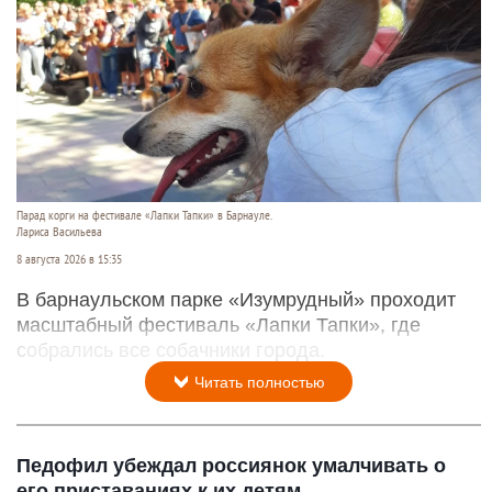
Парад корги на фестивале «Лапки Тапки» в Барнауле.
Лариса Васильева
8 августа 2026 в 15:35
В барнаульском парке «Изумрудный» проходит
масштабный фестиваль «Лапки Тапки», где
собрались все собачники города.
Читать полностью
Педофил убеждал россиянок умалчивать о
его приставаниях к их детям