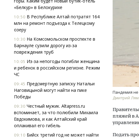
горы. Каким будет новый бутик-отель
«Белкур» в Белокурихе
В Республике Алтай потратят 164
10:50
млн на ремонт подъезда к Телецкому
озеру
На Комсомольском проспекте в
10:30
Барнауле сузили дорогу из-за
повреждения труб
Смел
Ген
Из-за непогоды погибли женщина
10:05
ЗИАС
и ребенок в российском регионе. Режим
трен
ЧС
СТР
Предсмертную записку Натальи
09:45
Наговицыной могут найти на пике
Пандемия не 
Победы
Дмитрий Лям
Честный мужик. Altapress.ru
09:30
Правительс
вспоминает, за что полюбили Михаила
пляжей в А
Евдокимова, и как Алтайский край
управлени
оплакивал его гибель
Бийск третий год не может найти
Подать про
09:10