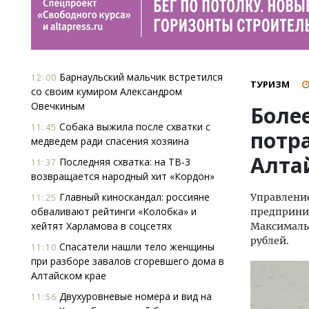
Барнаульский мальчик встретился
12:00
ТУРИЗМ
со своим кумиром Александром
Овечкиным
Боле
Собака выжила после схватки с
11:45
потр
медведем ради спасения хозяина
Алта
Последняя схватка: на ТВ-3
11:37
возвращается народный хит «Кордон»
Главный киноскандал: россияне
Управление
11:25
обваливают рейтинги «Колобка» и
предприним
хейтят Харламова в соцсетях
Максимальн
рублей.
Спасатели нашли тело женщины
11:10
при разборе завалов сгоревшего дома в
Алтайском крае
Двухуровневые номера и вид на
11:56