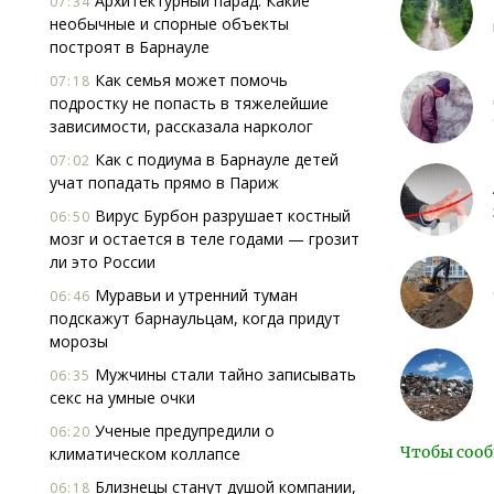
Архитектурный парад. Какие
07:34
необычные и спорные объекты
построят в Барнауле
Как семья может помочь
07:18
подростку не попасть в тяжелейшие
зависимости, рассказала нарколог
Как с подиума в Барнауле детей
07:02
учат попадать прямо в Париж
Вирус Бурбон разрушает костный
06:50
мозг и остается в теле годами — грозит
ли это России
Муравьи и утренний туман
06:46
подскажут барнаульцам, когда придут
морозы
Мужчины стали тайно записывать
06:35
секс на умные очки
Ученые предупредили о
06:20
Чтобы сооб
климатическом коллапсе
Близнецы станут душой компании,
06:18