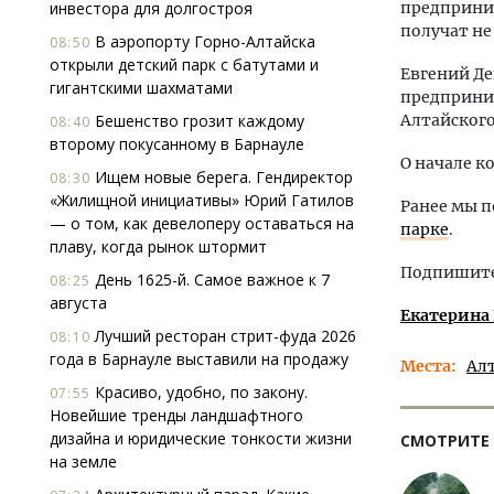
инвестора для долгостроя
предприни
получат не
В аэропорту Горно-Алтайска
08:50
открыли детский парк с батутами и
Евгений Де
гигантскими шахматами
предприним
Бешенство грозит каждому
Алтайского
08:40
второму покусанному в Барнауле
О начале к
Ищем новые берега. Гендиректор
08:30
«Жилищной инициативы» Юрий Гатилов
Ранее мы п
— о том, как девелоперу оставаться на
парке
.
плаву, когда рынок штормит
Подпишитес
День 1625-й. Самое важное к 7
08:25
августа
Екатерина
Лучший ресторан стрит-фуда 2026
08:10
года в Барнауле выставили на продажу
Места
Ал
Красиво, удобно, по закону.
07:55
Новейшие тренды ландшафтного
дизайна и юридические тонкости жизни
СМОТРИТЕ
на земле