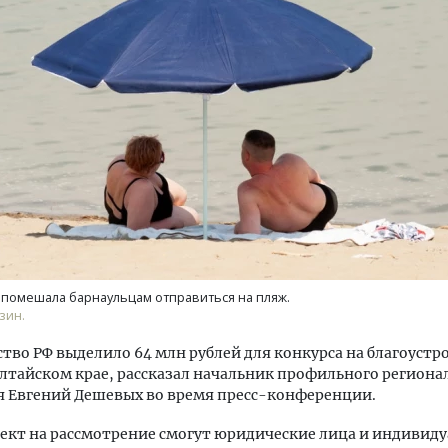
ость архитектурных идей.
Архитектурный код начин
еральный директор компании
земли. Мощение крупно
 — об эстетике городов,
плитами становится нов
дах в фасадах и развитии рынка
стандартом благоустрой
ОИТЕЛЬСТВО
СТРОИТЕЛЬСТВО
помешала барнаульцам отправиться на пляж.
зин.
тво РФ выделило 64 млн рублей для конкурса на благоустр
лтайском крае, рассказал начальник профильного региона
я Евгений Дешевых во время пресс-конференции.
ект на рассмотрение смогут юридические лица и индивид