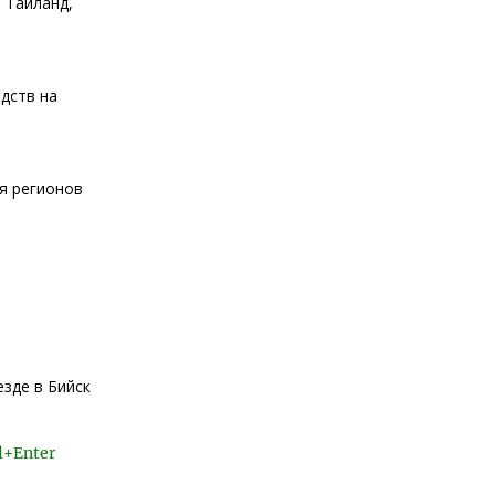
 Таиланд,
дств на
я регионов
езде в Бийск
l+Enter