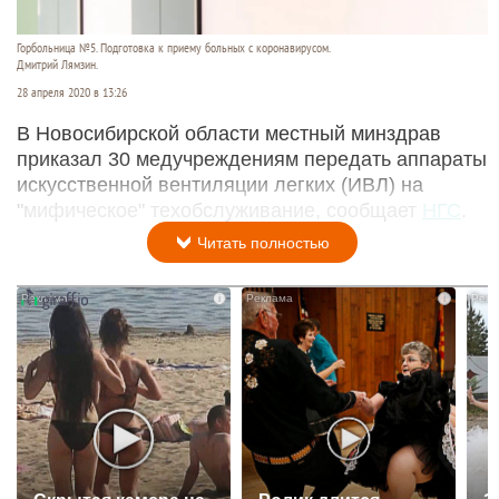
Горбольница №5. Подготовка к приему больных с коронавирусом.
Дмитрий Лямзин.
28 апреля 2020 в 13:26
В Новосибирской области местный минздрав
приказал 30 медучреждениям передать аппараты
искусственной вентиляции легких (ИВЛ) на
"мифическое" техобслуживание, сообщает
НГС
.
Читать полностью
i
i