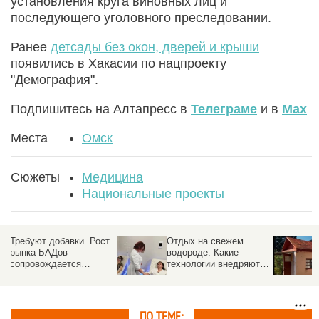
установления круга виновных лиц и
последующего уголовного преследовании.
Ранее
детсады без окон, дверей и крыши
появились в Хакасии по нацпроекту
"Демография".
Подпишитесь на Алтапресс в
Телеграме
и в
Max
Места
Омск
Сюжеты
Медицина
Национальные проекты
Требуют добавки. Рост
Отдых на свежем
рынка БАДов
водороде. Какие
сопровождается
технологии внедряют в
нехваткой кадров и
санаториях Белокурих
проблемой с сырьем
ПО ТЕМЕ: