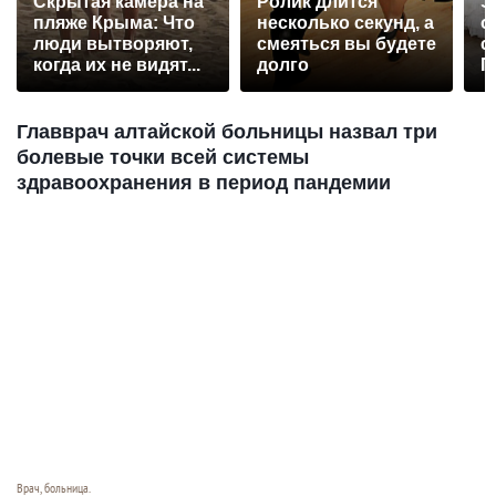
Скрытая камера на
Ролик длится
Э
пляже Крыма: Что
несколько секунд, а
о
люди вытворяют,
смеяться вы будете
с
когда их не видят...
долго
П
р
Главврач алтайской больницы назвал три
болевые точки всей системы
здравоохранения в период пандемии
Врач, больница.