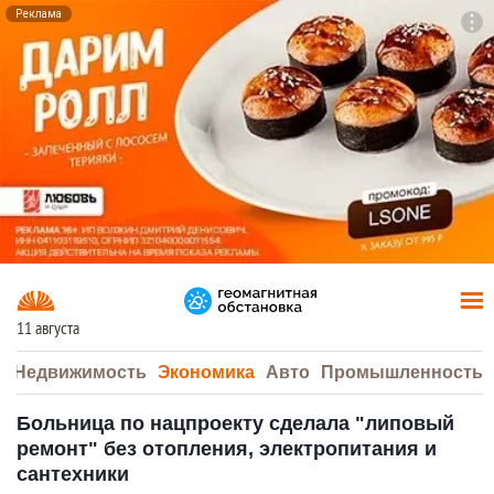
Реклама
To
F7
11 августа
а
Недвижимость
Экономика
Авто
Промышленность
Больница по нацпроекту сделала "липовый
ремонт" без отопления, электропитания и
сантехники