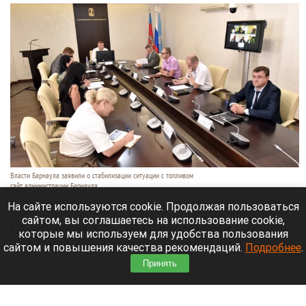
Власти Барнаула заявили о стабилизации ситуации с топливом
сайт администрации Барнаула
7 августа 2026 в 18:30
На сайте используются cookie. Продолжая пользоваться
сайтом, вы соглашаетесь на использование cookie,
На заправках есть все основные виды горючего,
которые мы используем для удобства пользования
цены снижаются, городской транспорт и
сайтом и повышения качества рекомендаций.
Подробнее
.
коммунальные службы работают в обычном
Принять
режиме.
Читать полностью