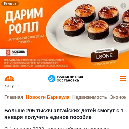
Реклама
To
F7
7 августа
Главная
Новости Барнаула
Недвижимость
Эконом
Больше 205 тысяч алтайских детей смогут с 1
января получить единое пособие
С 1 января 2023 года алтайское отделение