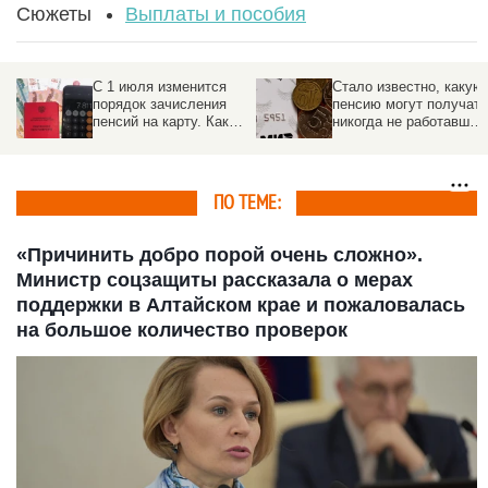
Сюжеты
Выплаты и пособия
С 1 июля изменится
Стало известно, какую
порядок зачисления
пенсию могут получать
пенсий на карту. Как
никогда не работавшие
избежать задержек
россияне
ПО ТЕМЕ:
«Причинить добро порой очень сложно».
Министр соцзащиты рассказала о мерах
поддержки в Алтайском крае и пожаловалась
на большое количество проверок