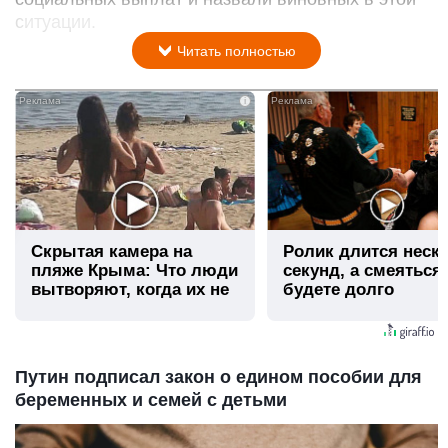
ситуации.
Читать полностью
i
Скрытая камера на
Ролик длится неск
пляже Крыма: Что люди
секунд, а смеяться
вытворяют, когда их не
будете долго
видят...
Путин подписал закон о едином пособии для
беременных и семей с детьми