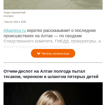
Сводка происшествий.
Алтапресс.
7 августа 2026 в 20:00
Аltapress.ru
коротко рассказывает о последних
происшествиях на Алтае — по сводкам
Следственного комитета, ГИБДД, прокуратуры, а
также свидетельствам очевидцев.
Читать полностью
Отчим-деспот на Алтае полгода пытал
тесаком, черенком и шлангом пятерых детей