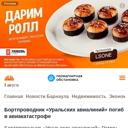
Реклама
To
F7
8 августа
Главная
Новости Барнаула
Недвижимость
Эконом
Бортпроводник «Уральских авиалиний» погиб
в авиакатастрофе
Бортпроводник «Уральских авиалиний» Рамин