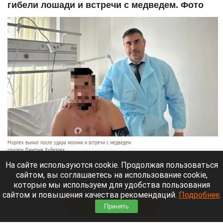
гибели лошади и встречи с медведем. Фото
Морпех выжил после удара молнии и встречи с медведем
соцсети Дмитрия Хубезова
7 августа 2026 в 22:15
На сайте используются cookie. Продолжая пользоваться
сайтом, вы соглашаетесь на использование cookie,
Морской пехотинец, который приехал в отпуск на
которые мы используем для удобства пользования
Алтай, пережил чудовищную серию событий.
сайтом и повышения качества рекомендаций.
Подробнее
.
Читать полностью
Принять