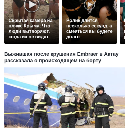
Скрытая камера на
Ролик длится
Р
пляже Крыма: Что
несколько секунд, а
э
люди вытворяют,
смеяться вы будете
п
когда их не видят...
долго
р
Выжившая после крушения Embraer в Актау
рассказала о происходящем на борту