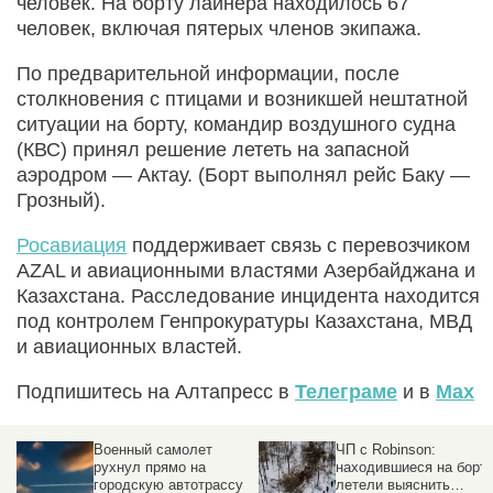
человек. На борту лайнера находилось 67
человек, включая пятерых членов экипажа.
По предварительной информации, после
столкновения с птицами и возникшей нештатной
ситуации на борту, командир воздушного судна
(КВС) принял решение лететь на запасной
аэродром — Актау. (Борт выполнял рейс Баку —
Грозный).
Росавиация
поддерживает связь с перевозчиком
AZAL и авиационными властями Азербайджана и
Казахстана. Расследование инцидента находится
под контролем Генпрокуратуры Казахстана, МВД
и авиационных властей.
Подпишитесь на Алтапресс в
Телеграме
и в
Max
ЧП с Robinson:
Легкомоторный
находившиеся на борту
самолет рухнул в
у
летели выяснить
Оренбургской области