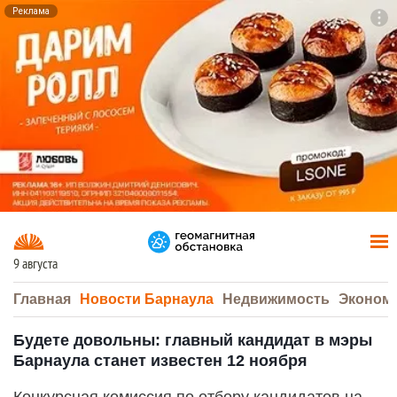
Реклама
To
F7
9 августа
Главная
Новости Барнаула
Недвижимость
Эконом
Будете довольны: главный кандидат в мэры
Барнаула станет известен 12 ноября
Конкурсная комиссия по отбору кандидатов на