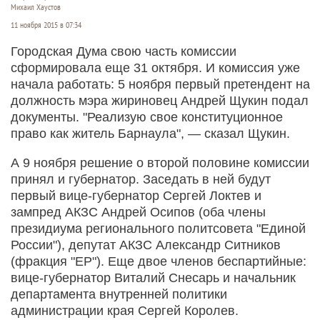
Михаил Хаустов
11 ноября 2015 в 07:34
Городская Дума свою часть комиссии
сформировала еще 31 октября. И комиссия уже
начала работать: 5 ноября первый претендент на
должность мэра жириновец Андрей Щукин подал
документы. "Реализую свое конституционное
право как житель Барнаула", — сказал Щукин.
А 9 ноября решение о второй половине комиссии
принял и губернатор. Заседать в ней будут
первый вице-губернатор Сергей Локтев и
зампред АКЗС Андрей Осипов (оба члены
президиума регионального политсовета "Единой
России"), депутат АКЗС Александр Ситников
(фракция "ЕР"). Еще двое членов беспартийные:
вице-губернатор Виталий Снесарь и начальник
департамента внутренней политики
администрации края Сергей Королев.