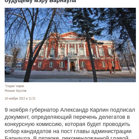
будущему мэру Барнаула
"Старая" мэрия.
Михаил Хаустов
10 ноября 2015 в 11:31
9 ноября губернатор Александр Карлин подписал
документ, определяющий перечень делегатов в
конкурсную комиссию, которая будет проводить
отбор кандидатов на пост главы администрации
Барнаула. В пятерке, рекомендованной главой