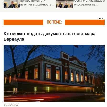
принес присягу и
Россия» отказалась от
вступил в должность
голосования на
мэра Барнаула
выборах мэра
Барнаула
ПО ТЕМЕ:
Кто может подать документы на пост мэра
Барнаула
"Старая" мэрия.