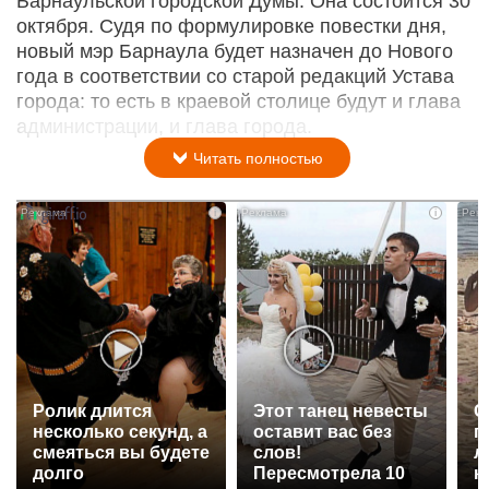
Барнаульской городской Думы. Она состоится 30
октября. Судя по формулировке повестки дня,
новый мэр Барнаула будет назначен до Нового
года в соответствии со старой редакций Устава
города: то есть в краевой столице будут и глава
администрации, и глава города.
Читать полностью
i
i
Ролик длится
Этот танец невесты
С
несколько секунд, а
оставит вас без
п
смеяться вы будете
слов!
л
долго
Пересмотрела 10
к