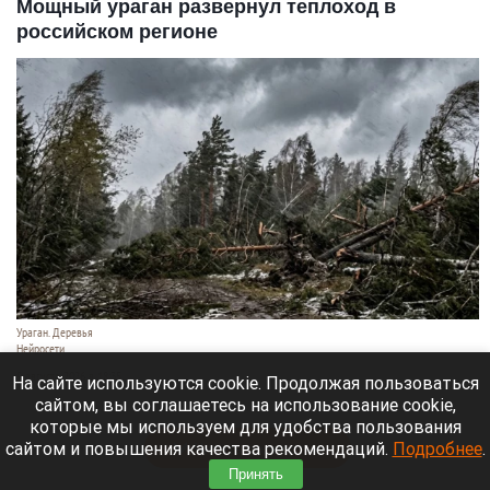
Мощный ураган развернул теплоход в
российском регионе
Ураган. Деревья
Нейросети
9 августа 2026 в 18:35
На сайте используются cookie. Продолжая пользоваться
сайтом, вы соглашаетесь на использование cookie,
Мощный ураган бушует в Самарской области.
которые мы используем для удобства пользования
сайтом и повышения качества рекомендаций.
Подробнее
.
Читать полностью
Принять