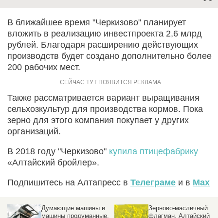
В ближайшее время "Черкизово" планирует
вложить в реализацию инвестпроекта 2,6 млрд
рублей. Благодаря расширению действующих
производств будет создано дополнительно более
200 рабочих мест.
Также рассматривается вариант выращивания
сельхозкультур для производства кормов. Пока
зерно для этого компания покупает у других
организаций.
В 2018 году "Черкизово"
купила птицефабрику
«Алтайский бройлер».
Подпишитесь на Алтапресс в
Телеграме
и в
Max
Думающие машины и
Зерново-масличный
машины продуманные.
флагман. Алтайский