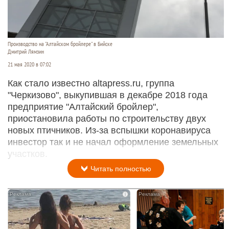
Производство на "Алтайском бройлере" в Бийске
Дмитрий Лямзин
21 мая 2020 в 07:02
Как стало известно altapress.ru, группа
"Черкизово", выкупившая в декабре 2018 года
предприятие "Алтайский бройлер",
приостановила работы по строительству двух
новых птичников. Из-за вспышки коронавируса
инвестор так и не начал оформление земельных
участков.
Читать полностью
i