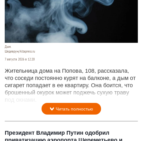
Дым.
Шедеврум/Altapress.ru
7 августа 2026 в 12:20
Жительница дома на Попова, 108, рассказала,
что соседи постоянно курят на балконе, а дым от
сигарет попадает в ее квартиру. Она боится, что
брошенный окурок может поджечь сухую траву
под окнами.
Читать полностью
Президент Владимир Путин одобрил
приватизацию аэропорта Шереметьево и