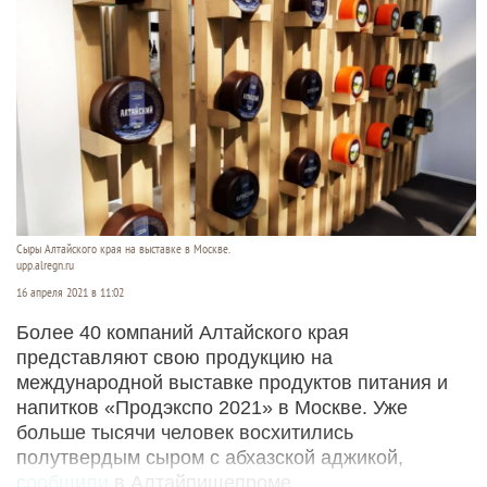
Сыры Алтайского края на выставке в Москве.
upp.alregn.ru
16 апреля 2021 в 11:02
Более 40 компаний Алтайского края
представляют свою продукцию на
международной выставке продуктов питания и
напитков «Продэкспо 2021» в Москве. Уже
больше тысячи человек восхитились
полутвердым сыром с абхазской аджикой,
сообщили
в Алтайпищепроме.