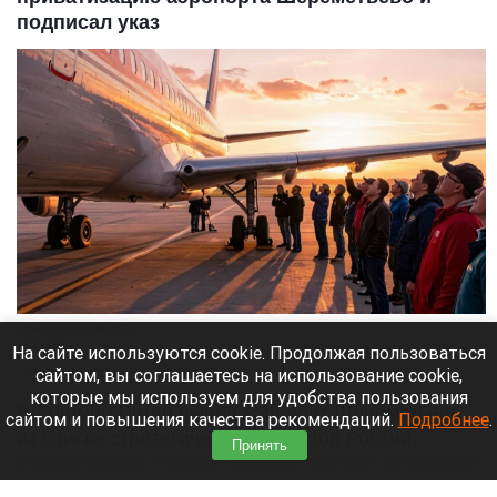
подписал указ
Люди рядом с самолетом.
Алиса ИИ
На сайте используются cookie. Продолжая пользоваться
сайтом, вы соглашаетесь на использование cookie,
7 августа 2026 в 12:15
которые мы используем для удобства пользования
Владимир Путин вывел аэропорт Шереметьево
сайтом и повышения качества рекомендаций.
Подробнее
.
из списка стратегических объектов России.
Принять
Подписанный главой государства указ открывает
путь к его приватизации.