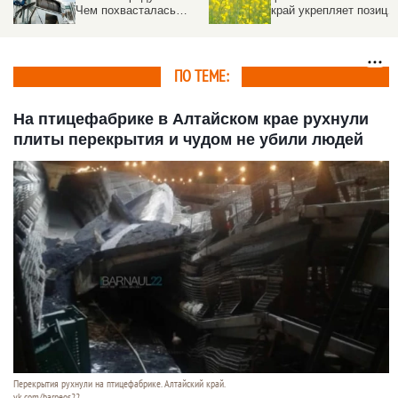
Чем похвасталась
край укрепляет позици
алтайская
в АПК России
промышленность на
Дне поля 2026
ПО ТЕМЕ:
На птицефабрике в Алтайском крае рухнули
плиты перекрытия и чудом не убили людей
Перекрытия рухнули на птицефабрике. Алтайский край.
vk.com/barneos22.