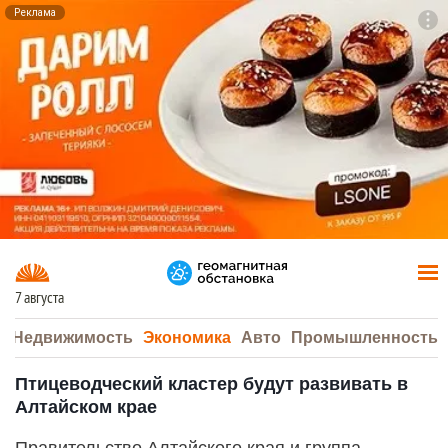
Реклама
To
F7
7 августа
а
Недвижимость
Экономика
Авто
Промышленность
Птицеводческий кластер будут развивать в
Алтайском крае
Правительство Алтайского края и группа