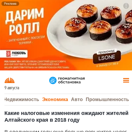
Реклама
To
F7
9 августа
а
Недвижимость
Экономика
Авто
Промышленность
Какие налоговые изменения ожидают жителей
Алтайского края в 2018 году
В следующем году еще больше повысится налог