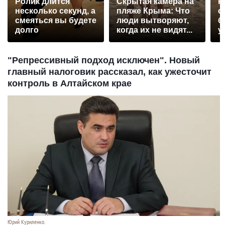
Ролик длится
Скрытая камера на
Р
несколько секунд, а
пляже Крыма: Что
с
смеяться вы будете
люди вытворяют,
б
долго
когда их не видят...
у
"Репрессивный подход исключен". Новый
главный налоговик рассказал, как ужесточит
контроль в Алтайском крае
Юрий Куриленко.