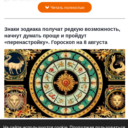
Читать полностью
Знаки зодиака получат редкую возможность,
начнут думать проще и пройдут
«перенастройку». Гороскоп на 8 августа
Восточный гороскоп.
Нейросети
На сайте используются cookie. Продолжая пользоваться