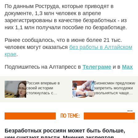
По данным Роструда, которые приводят в
документе, 1,3 млн человек в апреле
зарегистрированы в качестве безработных - из
них 1,1 млн получали пособие по безработице.
Ранее сообщалось, что в июне более 21 тыс.
человек могут оказаться
без работы в Алтайском
крае
.
Подпишитесь на Алтапресс в
Телеграме
и в
Max
Россия впервые в
Бизнесмен предложил
своей истории
запретить молодежи
столкнулась с
увольняться чаще
нехваткой рабочей
одного раза в год
силы
ПО ТЕМЕ:
Безработных россиян может быть больше,
чем считают власти. Мнения экспертов