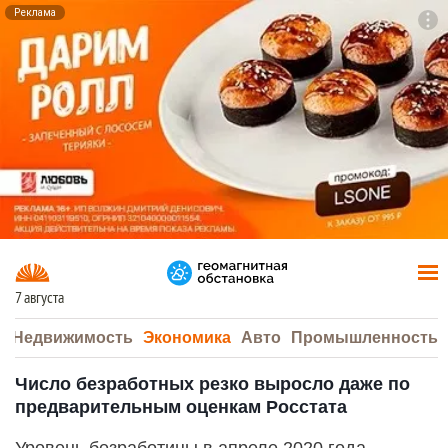
Реклама
To
F7
7 августа
а
Недвижимость
Экономика
Авто
Промышленность
Число безработных резко выросло даже по
предварительным оценкам Росстата
Уровень безработицы в апреле 2020 года