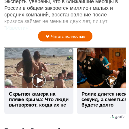
Эксперты уверены, что в ближайшие месяцы в
России в общем закроется миллион малых и
средних компаний, восстановление после
кризиса займет не меньше двух лет, пишут
"
Известия
".
Читать полностью
i
Скрытая камера на
Ролик длится неск
пляже Крыма: Что люди
секунд, а смеяться
вытворяют, когда их не
будете долго
видят...