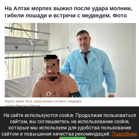
На Алтае морпех выжил после удара молнии,
гибели лошади и встречи с медведем. Фото
Морпех выжил после удара молнии и встречи с медведем
соцсети Дмитрия Хубезова
7 августа 2026 в 22:15
На сайте используются cookie. Продолжая пользоваться
сайтом, вы соглашаетесь на использование cookie,
Морской пехотинец, который приехал в отпуск на
которые мы используем для удобства пользования
Алтай, пережил чудовищную серию событий.
сайтом и повышения качества рекомендаций.
Подробнее
.