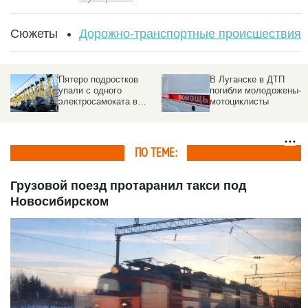
Сюжеты
Дорожно-транспортные происшествия
Пятеро подростков
В Луганске в ДТП
упали с одного
погибли молодожены-
электросамоката в
мотоциклисты
Новосибирске. Видео
ПО ТЕМЕ:
Грузовой поезд протаранил такси под
Новосибирском