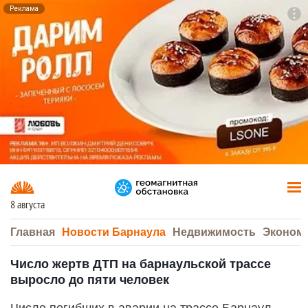
Реклама
To
F7
8 августа
Главная
Новости Барнаула
Недвижимость
Эконом
Число жертв ДТП на барнаульской трассе
выросло до пяти человек
Число погибших в аварии на трассе Барнаул -