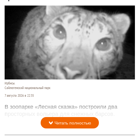
Ирбисы.
Сайлюгемский национальный парк
7 августа 2026 в 22:35
В зоопарке «Лесная сказка» построили два
просторных вольера для снежных барсов.
Читать полностью