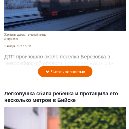
Железная дорога, грузовой поезд.
altapress.ru
1 января 2022 в 16:11
ДТП произошло около поселка Березовка в
Новосибирской области,
сообщает
«АСТ-54».
Читать полностью
Легковушка сбила ребенка и протащила его
несколько метров в Бийске