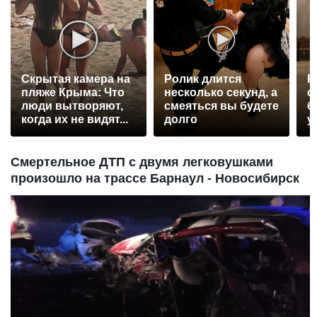
Скрытая камера на
Ролик длится
Р
пляже Крыма: Что
несколько секунд, а
с
люди вытворяют,
смеяться вы будете
б
когда их не видят...
долго
у
Смертельное ДТП с двумя легковушками
произошло на трассе Барнаул - Новосибирск