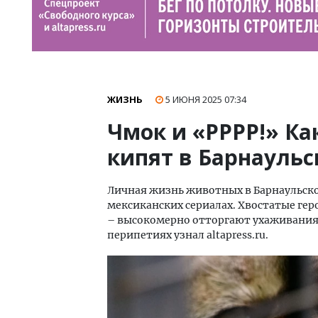
ЖИЗНЬ
5 ИЮНЯ 2025
07:34
Чмок и «РРРР!» Ка
кипят в Барнаульс
Личная жизнь животных в Барнаульском
мексиканских сериалах. Хвостатые гер
– высокомерно отторгают ухаживания 
перипетиях узнал altapress.ru.