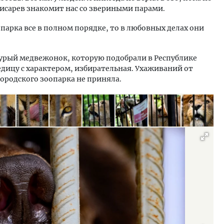
Писарев знакомит нас со звериными парами.
парка все в полном порядке, то в любовных делах они
урый медвежонок, которую подобрали в Республике
дицу с характером, избирательная. Ухаживаний от
ородского зоопарка не приняла.