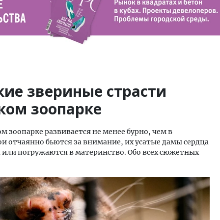
кие звериные страсти
ком зоопарке
 зоопарке развивается не менее бурно, чем в
ои отчаянно бьются за внимание, их усатые дамы сердца
или погружаются в материнство. Обо всех сюжетных