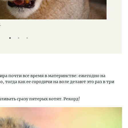
.
Канадская п
Дмитрий Л
ира почти все время в материнстве: ежегодно на
 тогда как ее сородичи на воле делают это раз в три
ливать сразу пятерых котят. Рекорд!