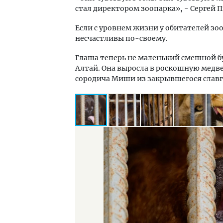
стал директором зоопарка», - Сергей 
Если с уровнем жизни у обитателей зоо
несчастливы по-своему.
Глаша теперь не маленький смешной б
Алтай. Она выросла в роскошную медве
сородича Миши из закрывшегося славг