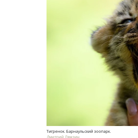
Тигренок. Барнаульский зоопарк.
Дмитрий Лямзин