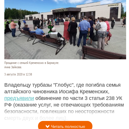
Прощание с семьей Кременских в Барнауле.
Анна Зайкова.
3 августа 2020 в 12:38
Владельцу турбазы "Глобус", где погибла семья
алтайского чиновника Иосифа Кременских,
предъявили
обвинение по части 3 статьи 238 УК
РФ (оказание услуг, не отвечающих требованиям
безопасности, повлекших по неосторожности
смерть двух и более лиц).
Читать полностью