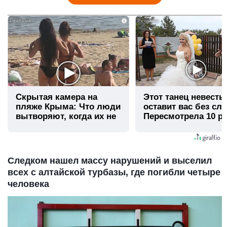
i
Скрытая камера на
Этот танец невесты
пляже Крыма: Что люди
оставит вас без сло
вытворяют, когда их не
Пересмотрела 10 ра
видят...
Следком нашел массу нарушений и выселил
всех с алтайской турбазы, где погибли четыре
человека