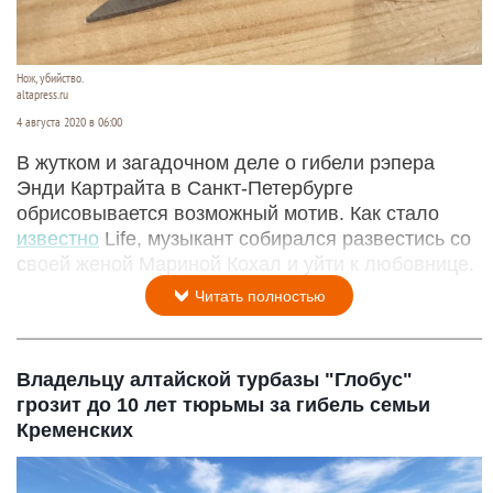
Нож, убийство.
altapress.ru
4 августа 2020 в 06:00
В жутком и загадочном деле о гибели рэпера
Энди Картрайта в Санкт-Петербурге
обрисовывается возможный мотив. Как стало
известно
Life, музыкант собирался развестись со
своей женой Мариной Кохал и уйти к любовнице.
Читать полностью
Владельцу алтайской турбазы "Глобус"
грозит до 10 лет тюрьмы за гибель семьи
Кременских