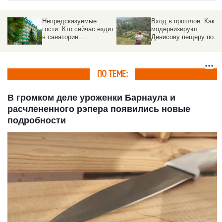
Непредсказуемые
Вход в прошлое. Как
гости. Кто сейчас ездит
модернизируют
в санатории
Денисову пещеру под
Белокурихи, и как
туристов
проходит летний сезон
ПО ТЕМЕ:
В громком деле уроженки Барнаула и
расчлененного рэпера появились новые
подробности