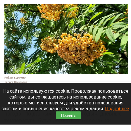
Рябина в августе.
Лариса Васильева
10 августа 2026 в 09:40
На сайте используются cookie. Продолжая пользоваться
сайтом, вы соглашаетесь на использование cookie,
В краевой столице на предстоящей неделе
которые мы используем для удобства пользования
ожидается преимущественно сухая и теплая
сайтом и повышения качества рекомендаций.
Подробнее
.
погода. По данным «Яндекс Погоды», дневные
Принять
температуры будут держаться около 25–28
градусов тепла.