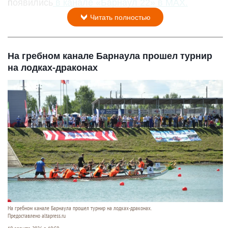
появились
в канале «Барнаул 22» в MAX.
Читать полностью
На гребном канале Барнаула прошел турнир
на лодках-драконах
На гребном канале Барнаула прошел турнир на лодках-драконах.
Предоставлено altapress.ru