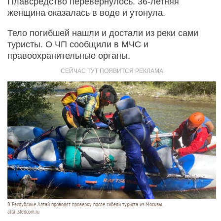
Плавсредство перевернулось. 36-летняя
женщина оказалась в воде и утонула.
Тело погибшей нашли и достали из реки сами
туристы. О ЧП сообщили в МЧС и
правоохранительные органы.
В Республике Алтай проводят проверку после гибели туриста из Москвы.
altai.sledcom.ru