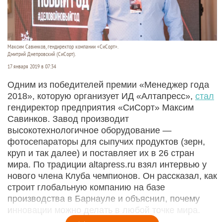
Максим Савинков, гендиректор компании «СиСорт».
Дмитрий Днепровский (СиСорт).
17 января 2019 в 07:34
Одним из победителей премии «Менеджер года
2018», которую организует ИД «Алтапресс»,
стал
гендиректор предприятия «СиСорт» Максим
Савинков. Завод производит
высокотехнологичное оборудование —
фотосепараторы для сыпучих продуктов (зерн,
круп и так далее) и поставляет их в 26 стран
мира. По традиции altapress.ru взял интервью у
нового члена Клуба чемпионов. Он рассказал, как
строит глобальную компанию на базе
производства в Барнауле и объяснил, почему
инновации можно делать в любой точке мира.