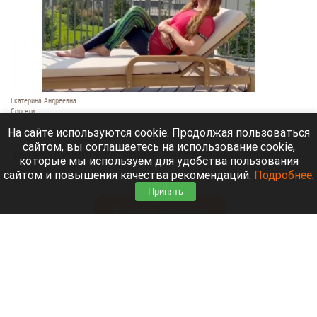
Екатерина Андреевна
Соцсети
6 августа 2026 в 19:00
На сайте используются cookie. Продолжая пользоваться
сайтом, вы соглашаетесь на использование cookie,
Телеведущая Екатерина Андреева проводит
которые мы используем для удобства пользования
отпуск на Алтае. Она поселилась в двухэтажной
сайтом и повышения качества рекомендаций.
Подробнее
.
вилле с видом на горы у реки Катунь.
Принять
Читать полностью
Медведю Мише в барнаульском зоопарке
устроили освежающий душ в жару. Видео