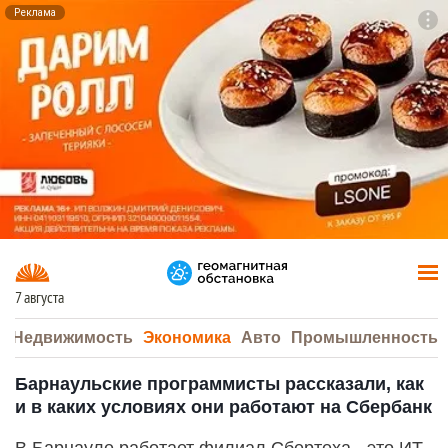
Реклама
To
F7
7 августа
а
Недвижимость
Экономика
Авто
Промышленность
Барнаульские программисты рассказали, как
и в каких условиях они работают на Сбербанк
В Барнауле работает филиал Сбертеха - это ИТ-