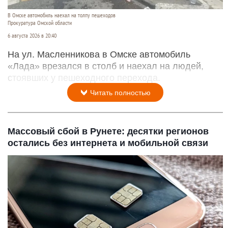
В Омске автомобиль наехал на толпу пешеходов
Прокуратура Омской области
6 августа 2026 в 20:40
На ул. Масленникова в Омске автомобиль
«Лада» врезался в столб и наехал на людей,
стоявших у пешеходного перехода.
Читать полностью
Массовый сбой в Рунете: десятки регионов
остались без интернета и мобильной связи