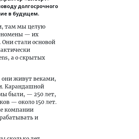
поводу долгосрочного
тие в будущем.
и, там мы целую
еномены — их
Они стали основой
рактически
ens, а о скрытых
, они живут веками,
ти. Карандашной
 мы были, — 250 лет,
ов — около 150 лет.
ие компании
брабатывать и
цы сколько лет