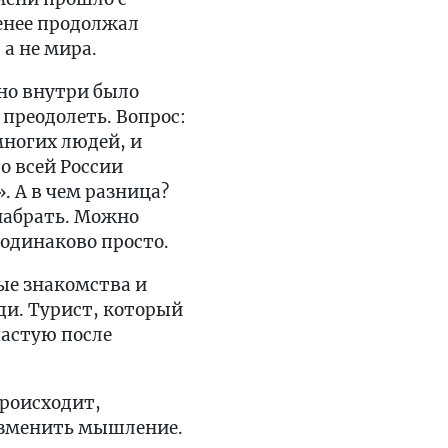
менее продолжал
а не мира.
 но внутри было
 преодолеть. Вопрос:
многих людей, и
о всей России
. А в чем разница?
 набрать. Можно
 одинаково просто.
ые знакомства и
ди. Турист, который
частую после
происходит,
изменить мышление.