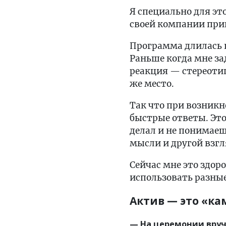
Я специально для это
своей компании при
Программа длилась 
Раньше когда мне зад
реакция — стереотип
же место.
Так что при возникн
быстрые ответы. Это
делал и не понимаеш
мысли и другой взгл
Сейчас мне это здор
использовать разные
Актив — это «ка
— На церемонии вру