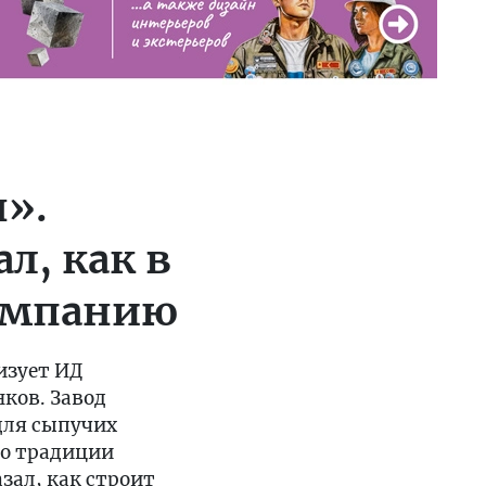
н».
л, как в
компанию
изует ИД
ков. Завод
для сыпучих
 По традиции
азал, как строит