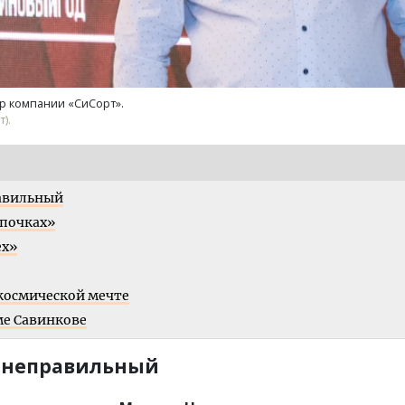
р компании «СиСорт».
).
авильный
 почках»
ех»
 космической мечте
ме Савинкове
 неправильный