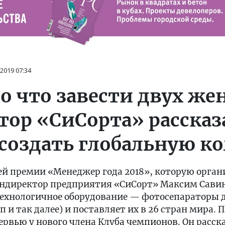
 2019
07:34
о что завести двух же
ор «СиСорта» рассказа
 создать глобальную 
ей премии «Менеджер года 2018», которую орган
ндиректор предприятия «СиСорт» Максим Савин
ехнологичное оборудование — фотосепараторы 
п и так далее) и поставляет их в 26 стран мира.
тервью у нового члена Клуба чемпионов. Он расск