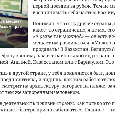
первой поездки за рубеж. Тем не 
воспринимать себя частью России, 
ров мешает
Понимал, что есть другие страны,
йском крае
какое-то ограничение, я не мог его
«А разве так можно?» — он есть у 
мешает им развиваться. «Можно п
продавать? В Казахстан, Беларусь?»
лефону звоним, нам все равно какой код страны
ией, Англией, Казахстаном или с Барнаулом. Это
шь в другой стране, у тебя появляются быт, нов
 предприятиям, и видишь, как там работают лю
, смотрит на архитектуру, загорает на пляже, за
ся тем же зашоренным человеком.
 деятельность и жизнь страны. Как только это 
чинает быстро приспосабливаться. Главное — 