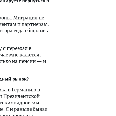
анируете вернуться в
ропы. Миграция не
иентам и партнерам.
олтора года общались
 я переехал в
час мне кажется,
олько на пенсии — и
одный рынок?
ка в Германию в
ми Президентской
еских кадров мы
е. Я и раньше бывал
емени прошло с