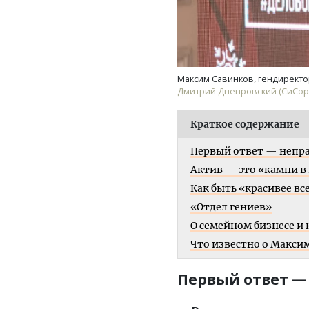
Максим Савинков, гендиректо
Дмитрий Днепровский (СиСорт
Краткое содержание
Первый ответ — непр
Актив — это «камни в
Как быть «красивее вс
«Отдел гениев»
О семейном бизнесе и
Что известно о Макси
Первый ответ —