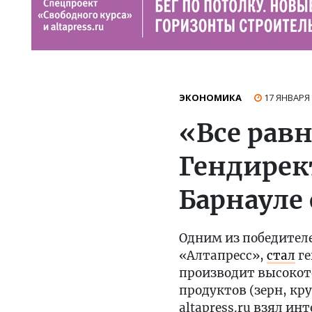
ЭКОНОМИКА
17 ЯНВАРЯ
«Все равн
Гендирект
Барнауле
Одним из победител
«Алтапресс»,
стал
ге
производит высокот
продуктов (зерн, кру
altapress.ru взял ин