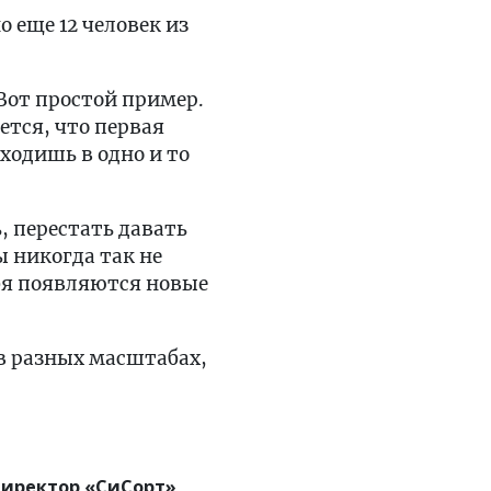
о еще 12 человек из
Вот простой пример.
ется, что первая
ходишь в одно и то
, перестать давать
ы никогда так не
ебя появляются новые
 в разных масштабах,
иректор «СиСорт»