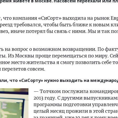
ремя живете в Москве. Насовсем переехали или пл
у, что компания «СиСорт» выходила на рынок Ев
реезд требовался, чтобы быть ближе к новым кл
евез, иначе потерял бы связь с ними. Мы и так п
ть на вопрос о возможном возвращении. По факту
ты. Из Москвы проще перемещаться по миру. Сей
нное место жительства я смогу позволить себе т
и перелетов совсем.
няли, что «СиСорту» нужно выходить на междунар
— Толчком послужила командиров
2013 году. С другими выпускника
программы подготовки управленч
целый месяц прожили в этой стран
за границей, уже 10 лет к тому вр