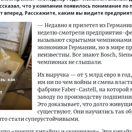
ссказал, что у компании появилось понимание по 
ет вперед. Расскажите, каким вы видите предприя
— Недавно я прилетел из Германи
неделю смотрели предприятия-ф
называют скрытыми чемпионами. 
экономики Германии, но в мире п
неизвестны. Все знают Bosch, Siem
чемпионах не слышали.
Их выручка — от 5 млрд евро в год
зь: как
им ни по чем войны и смена влас
фабрике Faber-Castell, на которой
т
заводу по производству подшипник
Это доказывает, что долго живущ
существуют. Они научились так о
что стали суперустойчивыми.
, что «придут китайцы и скопируют». Эти китай