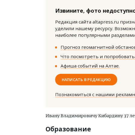
Извините, фото недоступно
Редакция сайта altapress.ru приз
уделили нашему ресурсу. Возможн
наиболее популярными разделами 
Прогноз геомагнитной обстанов
Архитектурный код начинается с
Смел
Что посмотреть и попробовать 
земли. Мощение крупноформатными
Ген
плитами становится новым
ЗИАС
Афиша событий на Алтае.
стандартом благоустройства
трен
СТРОИТЕЛЬСТВО
СТР
НАПИСАТЬ В РЕДАКЦИЮ
Познакомиться с нашими реклам
Ивану Владимировичу Кибардину 37 лет,
Образование