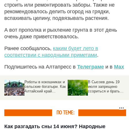
строить или ремонтировать заборы. Также не
рекомендовалось делить огород на грядки,
вспахивать целину, подвязывать растения.
А вот прополка и рыхление грунта в этот день
очень даже приветствовалось.
Ранее сообщалось,
каким будет лето в
соответствии с народными приметами
.
Подпишитесь на Алтапресс в
Телеграме
и в
Max
Роботы в кокошниках и
В Сысоев день 19
сельские богатыри. Как
июля запрещено
Алтайский край
ссориться и брать
отметил
деньги в долг
«Всероссийский день
поля – 2026»
ПО ТЕМЕ:
Как разгадать сны 14 июня? Народные