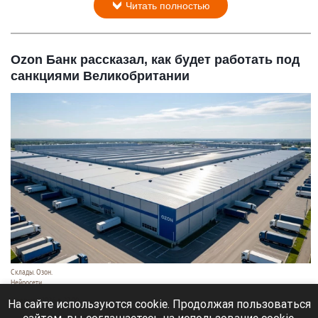
Читать полностью
Ozon Банк рассказал, как будет работать под
санкциями Великобритании
Склады. Озон.
Нейросети
6 августа 2026 в 22:00
На сайте используются cookie. Продолжая пользоваться