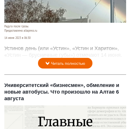
Радуга после грозы.
Предоставлено altapress.ru
14 июня 2023 в 06:30
Устинов день (или «Устин», «Устин и Харитон»,
«Устин — брусничные губы») отмечают 14 июня.
Читать полностью
Университетский «бизнесмен», обмеление и
новые автобусы. Что произошло на Алтае 6
августа