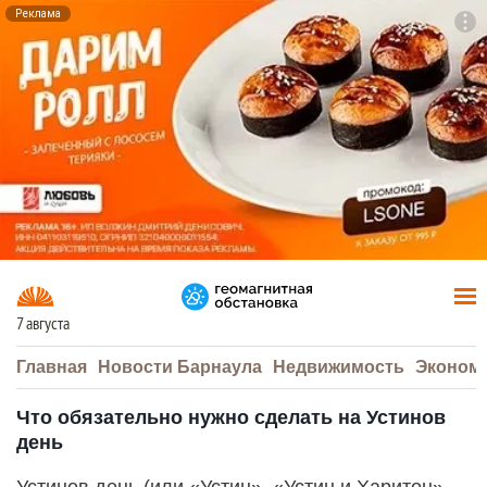
Реклама
To
F7
7 августа
Главная
Новости Барнаула
Недвижимость
Эконом
Что обязательно нужно сделать на Устинов
день
Устинов день (или «Устин», «Устин и Харитон»,