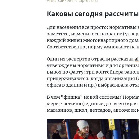
Анна Зайкова, altapress.ru
Каковы сегодня рассчиты
Для населения все просто: нормативы 
заметьте, изменилось название) утве
каждый жилец многоквартирного дома в
Соответственно, норму умножают на ц
Один из экспертов отрасли рассказал
al
утверждены нормативы и для организ
вывоз по факту: три контейнера запол
придерживаются, когда организация (с
офиса в здании и пр.) выбрасывала от
В чем "фишка" новой системы? Норма
мере, частично) единые для всего края
магазинов, школ, детсадов, автомоек и