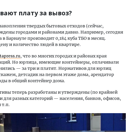
вают плату за вывоз?
накопления твердых бытовых отходов (сейчас,
рждены городами и районами давно. Например, сегодня
 Барнауле производит 0,184 куба ТБО в месяц.
ену и количество людей в квартире.
tapress.ru
, что во многих городах и районах края
аций. Но юрлица, имеющие контейнеры, оплачивали
нились — за три и платят. Нормативов для юрлиц
кажем, детсадик на первом этаже дома, арендатор
ходы в общий контейнер дома.
тивы теперь разработаны и утверждены (по крайней
 и для разных категорий — населения, банков, офисов,
 т.п.