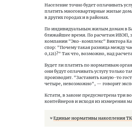
Население точно будет оплачивать усл
платить многоквартирные жилые дома 
в других городах и в районах.
По индивидуальным жилым домам в Ба
ближайшее время. По расчетам ИВЭП, эт
компании "Эко-комплекс" Виктора Карл
спор: "Почему такая разница между ча
0,121)?" Так что, возможно, над расче
Будет ли платить по нормативам орга
они будут оплачивать услугу только та
производит. "Заставить какую-то гос
четыре, невозможно", — говорит эксп
Кстати, в законе предусмотрена три в
контейнеров и исходя из измерения ма
Единые нормативы накопления ТКО