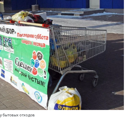
тектурный код начинается с
Ищем новые берега. Ген
ли. Мощение крупноформатными
«Жилищной инициативы»
тами становится новым
Гатилов — о том, как де
ндартом благоустройства
оставаться на плаву, ког
штормит
ОИТЕЛЬСТВО
СТРОИТЕЛЬСТВО
ру бытовых отходов