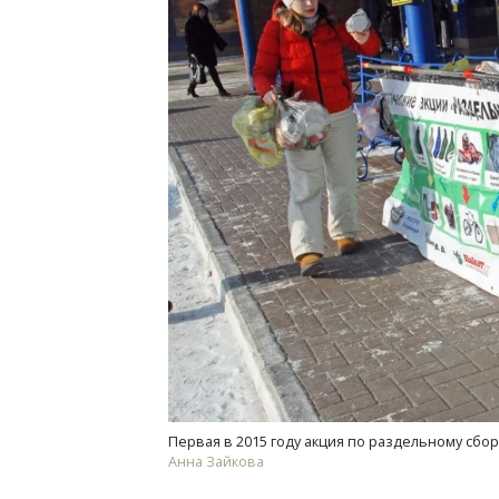
Смелость архитектурных идей.
Архи
Генеральный директор компании
зем
ЗИАС — об эстетике городов,
пли
трендах в фасадах и развитии рынка
ста
СТРОИТЕЛЬСТВО
СТР
Первая в 2015 году акция по раздельному сбо
Анна Зайкова