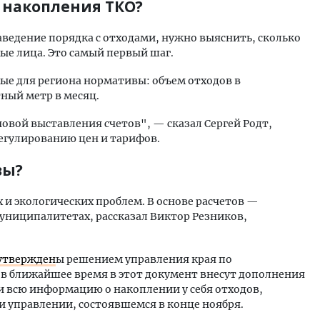
накопления ТКО?
наведение порядка с отходами, нужно выяснить, сколько
ые лица. Это самый первый шаг.
ные для региона нормативы: объем отходов в
тный метр в месяц.
овой выставления счетов", — сказал Сергей Родт,
регулированию цен и тарифов.
вы?
и экологических проблем. В основе расчетов —
униципалитетах, рассказал Виктор Резников,
утвержден
ы решением управления края по
 в ближайшее время в этот документ внесут дополнения
и всю информацию о накоплении у себя отходов,
и управлении, состоявшемся в конце ноября.