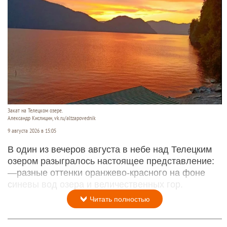
Закат на Телецком озере.
Александр Кислицин, vk.ru/altzapovednik
9 августа 2026 в 15:05
В один из вечеров августа в небе над Телецким
озером разыгралось настоящее представление:
—разные оттенки оранжево-красного на фоне
синевы вод озера и величественных гор.
Читать полностью