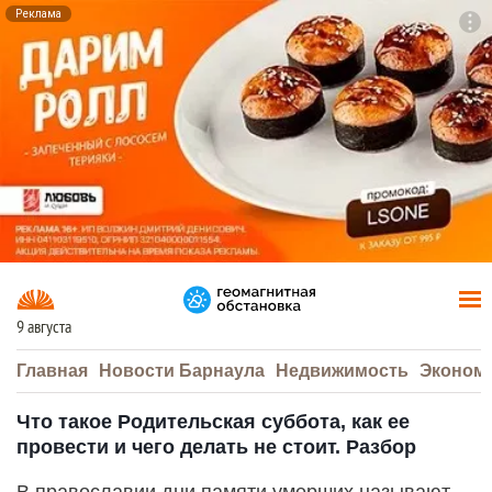
Реклама
To
F7
9 августа
Главная
Новости Барнаула
Недвижимость
Эконом
Что такое Родительская суббота, как ее
провести и чего делать не стоит. Разбор
В православии дни памяти умерших называют