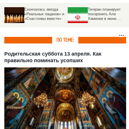
Тегеран планирует
Из жизни ушел
и
похоронить Али
известный
Хаменеи в июне.
новосибирский
Подробности
кардиохирург Иосиф
Бравве
ПО ТЕМЕ:
Родительская суббота 13 апреля. Как
правильно поминать усопших