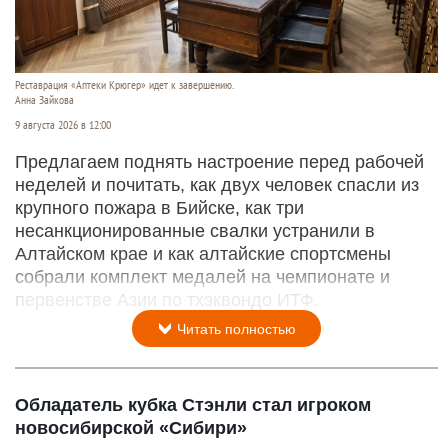
Реставрация «Аптеки Крюгер» идет к завершению.
Анна Зайкова
9 августа 2026 в 12:00
Предлагаем поднять настроение перед рабочей
неделей и почитать, как двух человек спасли из
крупного пожара в Бийске, как три
несанкционированные свалки устранили в
Алтайском крае и как алтайские спортсмены
собрали комплект медалей на чемпионате и
первенстве Азии по тхэквондо ИТФ.
Читать полностью
Обладатель кубка Стэнли стал игроком
новосибирской «Сибири»