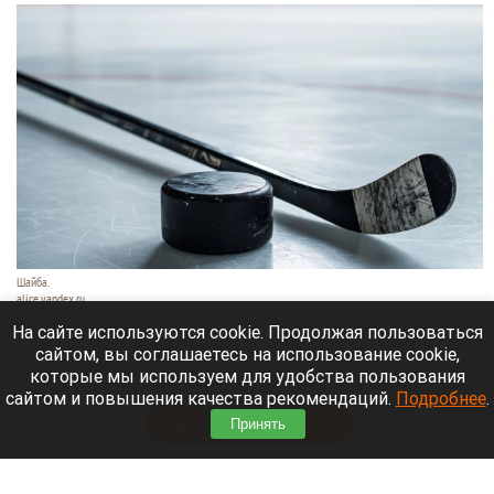
Шайба.
alice.yandex.ru
9 августа 2026 в 11:35
На сайте используются cookie. Продолжая пользоваться
сайтом, вы соглашаетесь на использование cookie,
Евгений Кузнецов официально стал игроком
которые мы используем для удобства пользования
новосибирской «Сибири».
сайтом и повышения качества рекомендаций.
Подробнее
.
Читать полностью
Принять