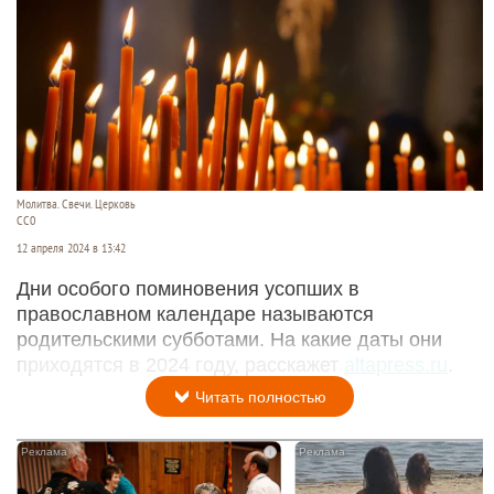
Молитва. Свечи. Церковь
СС0
12 апреля 2024 в 13:42
Дни особого поминовения усопших в
православном календаре называются
родительскими субботами. На какие даты они
приходятся в 2024 году, расскажет
altapress.ru
.
Читать полностью
i