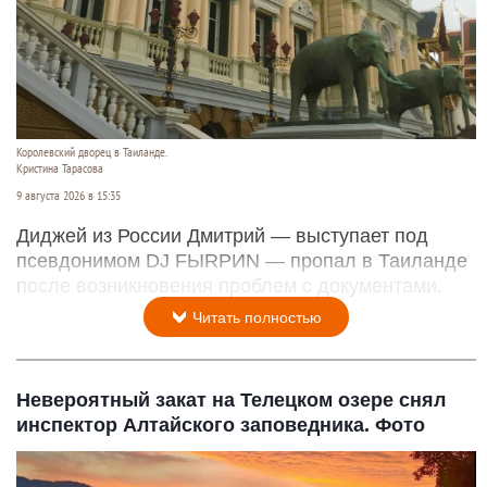
Королевский дворец в Таиланде.
Кристина Тарасова
9 августа 2026 в 15:35
Диджей из России Дмитрий — выступает под
псевдонимом DJ FЫRРИN — пропал в Таиланде
после возникновения проблем с документами.
Читать полностью
Невероятный закат на Телецком озере снял
инспектор Алтайского заповедника. Фото