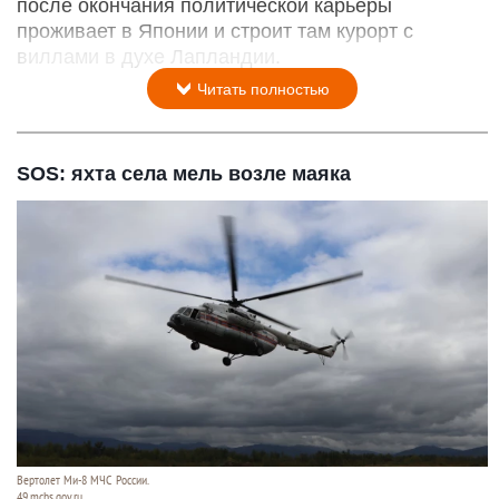
после окончания политической карьеры
проживает в Японии и строит там курорт с
виллами в духе Лапландии.
Читать полностью
SOS: яхта села мель возле маяка
Вертолет Ми-8 МЧС России.
49.mchs.gov.ru