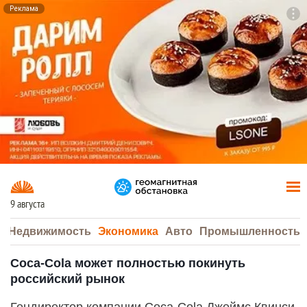
Реклама
To
F7
9 августа
а
Недвижимость
Экономика
Авто
Промышленность
Coca-Cola может полностью покинуть
российский рынок
Гендиректор компании Coca-Cola Джеймс Квинси