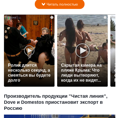
Читать полностью
i
i
Ролик длится
Скрытая камера на
Э
несколько секунд, а
пляже Крыма: Что
о
смеяться вы будете
люди вытворяют,
с
долго
когда их не видят...
П
р
Производитель продукции "Чистая линия",
Dove и Domestos приостановит экспорт в
Россию