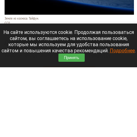
Земля из космоса. Тайфун.
СС0
9 августа 2026 в 17:05
На сайте используются cookie. Продолжая пользоваться
сайтом, вы соглашаетесь на использование cookie,
Два крупнейших аэропорта Шанхая — Пудун и
которые мы используем для удобства пользования
Хунцяо — к 9 августа отменили порядка 60%
сайтом и повышения качества рекомендаций.
Подробнее
.
рейсов из-за приближающегося тайфуна
Принять
«Долфин».
Читать полностью
Россиянин выстрелил в голову сотруднику
автосервиса