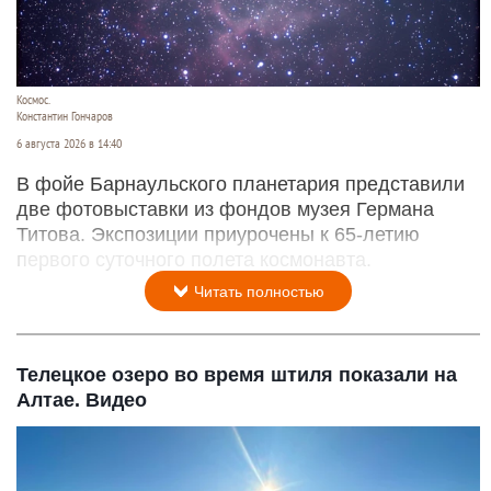
Космос.
Константин Гончаров
6 августа 2026 в 14:40
В фойе Барнаульского планетария представили
две фотовыставки из фондов музея Германа
Титова. Экспозиции приурочены к 65-летию
первого суточного полета космонавта.
Читать полностью
Телецкое озеро во время штиля показали на
Алтае. Видео