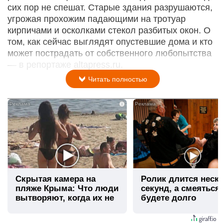
сих пор не спешат. Старые здания разрушаются,
угрожая прохожим падающими на тротуар
кирпичами и осколками стекол разбитых окон. О
том, как сейчас выглядят опустевшие дома и кто
может пострадать от собственного любопытства
— в репортаже altapress.ru.
Читать полностью
i
Скрытая камера на
Ролик длится неск
пляже Крыма: Что люди
секунд, а смеяться
вытворяют, когда их не
будете долго
видят...