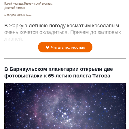
Бурый медведь. Барнаульский зоопарк.
Дмитрий Лямзин
6 августа 2026 в 14:46
В жаркую летнюю погоду косматым косолапым
очень хочется охладиться. Причем до залповых
ливней.
Читать полностью
В Барнаульском планетарии открыли две
фотовыставки к 65-летию полета Титова