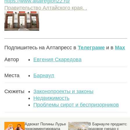
https://www.altairegion22.ru/
Правительство Алтайского края. .
Подпишитесь на Алтапресс в
Телеграме
и в
Max
Автор
Евгения Скаредова
Места
Барнаул
Сюжеты
Законопроекты и законы
Недвижимость
Проблемы сирот и беспризорников
,
Адвокат Полины Лурье
В Барнауле продается
ю
прокомментировала
родовое гнездо с