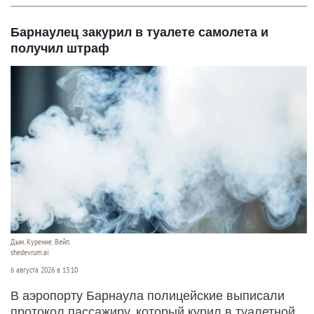
Барнаулец закурил в туалете самолета и
получил штраф
Дым. Курение. Вейп.
shedevrum.ai
6 августа 2026 в 13:10
В аэропорту Барнаула полицейские выписали
протокол пассажиру, который курил в туалетной