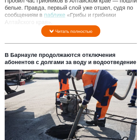
Пробил час грибников в Алтайском крае — пошли
белые. Правда, первый слой уже отшел, судя по
сообщениям в
паблике
«Грибы и грибники
Алтайского края».
Читать полностью
В Барнауле продолжаются отключения
абонентов с долгами за воду и водоотведение