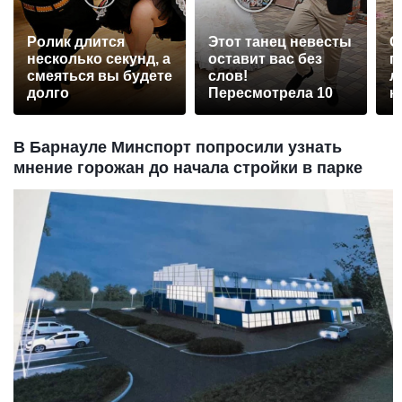
Ролик длится
Этот танец невесты
С
несколько секунд, а
оставит вас без
п
смеяться вы будете
слов!
л
долго
Пересмотрела 10
к
раз
В Барнауле Минспорт попросили узнать
мнение горожан до начала стройки в парке