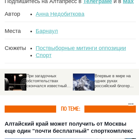
Подпишитесь на Алтапресс в
Телеграме
и в
Max
Автор
Анна Недобиткова
Места
Барнаул
Сюжеты
Поствыборные митинги оппозиции
Спорт
Впервые в мире на
В парке Барнаула
одних руках
построят бесплатный
российский блогер
беговой центр
взошел на Эверест
ПО ТЕМЕ:
Алтайский край может получить от Москвы
еще один "почти бесплатный" спорткомплекс