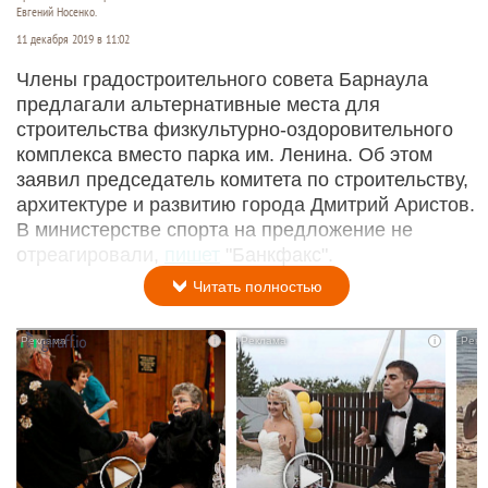
Евгений Носенко.
11 декабря 2019 в 11:02
Члены градостроительного совета Барнаула
предлагали альтернативные места для
строительства физкультурно-оздоровительного
комплекса вместо парка им. Ленина. Об этом
заявил председатель комитета по строительству,
архитектуре и развитию города Дмитрий Аристов.
В министерстве спорта на предложение не
отреагировали,
пишет
"Банкфакс".
Читать полностью
i
i