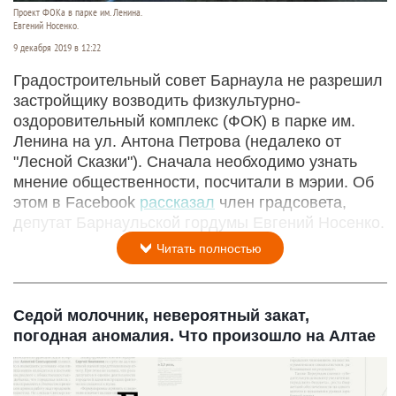
Проект ФОКа в парке им. Ленина.
Евгений Носенко.
9 декабря 2019 в 12:22
Градостроительный совет Барнаула не разрешил
застройщику возводить физкультурно-
оздоровительный комплекс (ФОК) в парке им.
Ленина на ул. Антона Петрова (недалеко от
"Лесной Сказки"). Сначала необходимо узнать
мнение общественности, посчитали в мэрии. Об
этом в Facebook
рассказал
член градсовета,
депутат Барнаульской гордумы Евгений Носенко.
Читать полностью
Седой молочник, невероятный закат,
погодная аномалия. Что произошло на Алтае