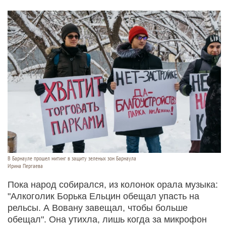
В Барнауле прошел митинг в защиту зеленых зон Барнаула
Ирина Пергаева
Пока народ собирался, из колонок орала музыка:
"Алкоголик Борька Ельцин обещал упасть на
рельсы. А Вовану завещал, чтобы больше
обещал". Она утихла, лишь когда за микрофон