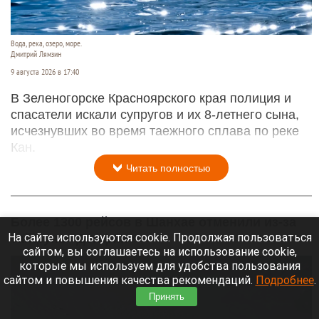
Вода, река, озеро, море.
Дмитрий Лямзин
9 августа 2026 в 17:40
В Зеленогорске Красноярского края полиция и
спасатели искали супругов и их 8-летнего сына,
исчезнувших во время таежного сплава по реке
Кан.
Читать полностью
Более 1300 рейсов в Шанхае отменили из-за
На сайте используются cookie. Продолжая пользоваться
тайфуна «Долфин»
сайтом, вы соглашаетесь на использование cookie,
которые мы используем для удобства пользования
сайтом и повышения качества рекомендаций.
Подробнее
.
Принять