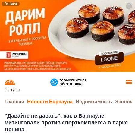
Реклама
To
F7
9 августа
Главная
Новости Барнаула
Недвижимость
Эконом
"Давайте не давать": как в Барнауле
митинговали против спорткомплекса в парке
Ленина