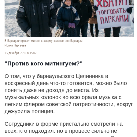
В Барнауле прошел митинг в защиту зеленых зон Барнаула
Ирина Пергаева
23 декабря 2019 в 15:02
"Против кого митингуем?"
О том, что у барнаульского Целинника в
воскресный день что-то готовится, можно было
понять даже не доходя до места. Из
музыкальных колонок во всю орала музыка с
легким флером советской патриотичности, вокруг
дежурила полиция.
Сотрудники в форме пристально смотрели на
всех, кто подходил, но в процесс сильно не