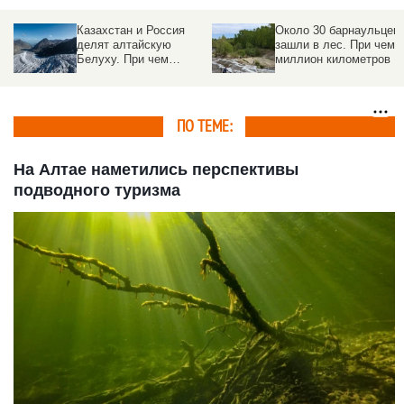
Около 30 барнаульцев
Появится смотровая
зашли в лес. При чем
площадка на каскаде
миллион километров
водопадов в
Алтайском крае
ПО ТЕМЕ:
На Алтае наметились перспективы
подводного туризма