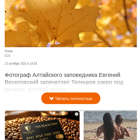
Осень.
СС0
23 октября 2021 в 14:18
Фотограф Алтайского заповедника Евгений
Веселовский запечатлел Телецкое озеро под
занавес золотой осени.
Читать полностью
i