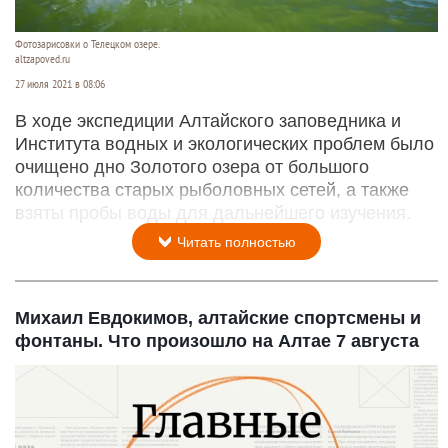
Фотозарисовки о Телецком озере.
altzapoved.ru
27 июля 2021 в 08:06
В ходе экспедиции Алтайского заповедника и
Института водных и экологических проблем было
очищено дно Золотого озера от большого
количества старых рыболовных сетей, а также
взяты пробы воды для дальнейшего изучения.
Читать полностью
Михаил Евдокимов, алтайские спортсмены и
фонтаны. Что произошло на Алтае 7 августа