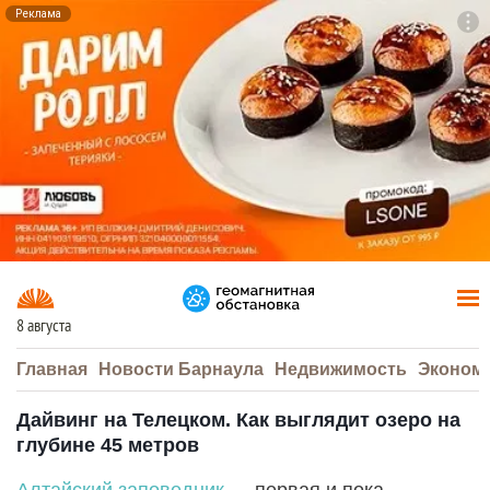
Реклама
To
F7
8 августа
Главная
Новости Барнаула
Недвижимость
Эконом
Дайвинг на Телецком. Как выглядит озеро на
глубине 45 метров
Алтайский заповедник
— первая и пока