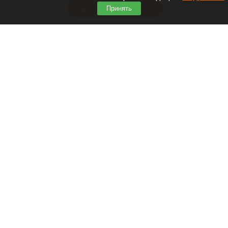
Читать полностью
Принять
В Горный Алтай впервые приехала звезда
«Ворониных» Екатерина Волкова
Екатерина Волкова
соцсети
7 августа 2026 в 21:35