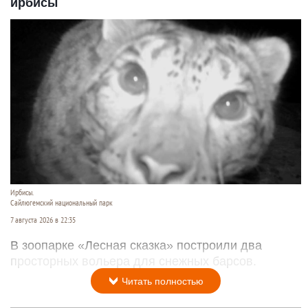
ирбисы
Ирбисы.
Сайлюгемский национальный парк
7 августа 2026 в 22:35
В зоопарке «Лесная сказка» построили два
просторных вольера для снежных барсов.
Читать полностью