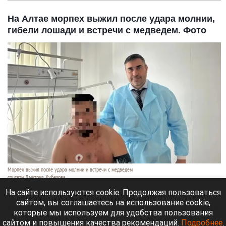
На Алтае морпех выжил после удара молнии,
гибели лошади и встречи с медведем. Фото
Морпех выжил после удара молнии и встречи с медведем
соцсети Дмитрия Хубезова
7 августа 2026 в 22:15
На сайте используются cookie. Продолжая пользоваться
сайтом, вы соглашаетесь на использование cookie,
Морской пехотинец, который приехал в отпуск на
которые мы используем для удобства пользования
Алтай, пережил чудовищную серию событий.
сайтом и повышения качества рекомендаций.
Подробнее
.