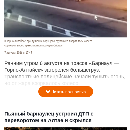
В Горно-Алтайске при тушении горящего грузовика взорвалось колесо
скриншот видео транспортной полиции Сибири
7 августа 2026 в 17:45
Ранним утром 6 августа на трассе «Барнаул —
Горно-Алтайск» загорелся большегруз.
Транспортные полицейские начали тушить огонь,
но от жара взорвалось колесо.
Читать полностью
Пьяный барнаулец устроил ДТП с
переворотом на Алтае и скрылся