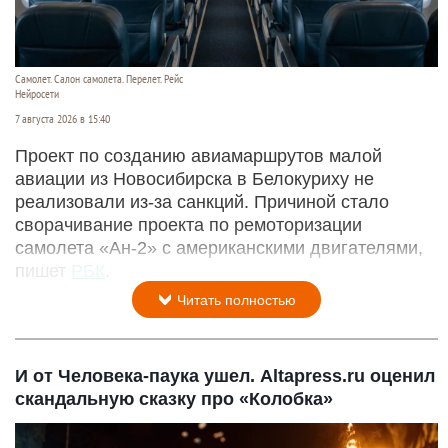
Самолет. Салон самолета. Перелет. Рейс
Нейросети
7 августа 2026 в 15:40
Проект по созданию авиамаршрутов малой
авиации из Новосибирска в Белокуриху не
реализовали из-за санкций. Причиной стало
сворачивание проекта по ремоторизации
самолета «Ан-2» с американскими двигателями,
пишет
РБК
.
Читать полностью
И от Человека-паука ушел. Altapress.ru оценил
скандальную сказку про «Колобка»