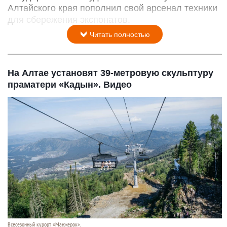
Алтайского края пополнил свой арсенал техники
для сбережения экспонатов.
Читать полностью
На Алтае установят 39-метровую скульптуру
праматери «Кадын». Видео
Всесезонный курорт «Манжерок».