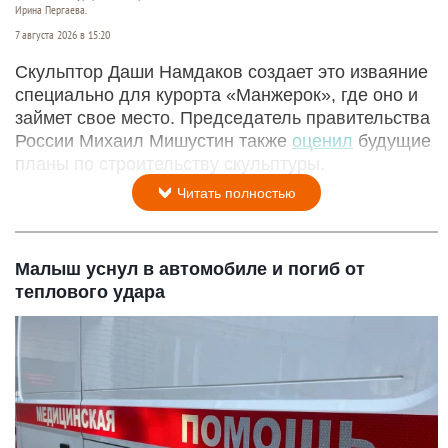
Ирина Пергаева.
7 августа 2026 в 15:20
Скульптор Даши Намдаков создает это изваяние
специально для курорта «Манжерок», где оно и
займет свое место. Председатель правительства
России Михаил Мишустин также
оценил
будущие
планы по строительству скульптуры.
Читать полностью
Малыш уснул в автомобиле и погиб от
теплового удара