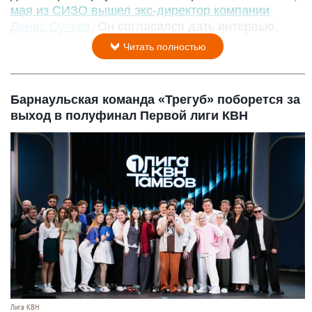
мая из СИЗО вышел экс-директор компании
Денис Сучков
. Он согласился дать интервью.
Читать полностью
Барнаульская команда «Трегуб» поборется за
выход в полуфинал Первой лиги КВН
Лига КВН