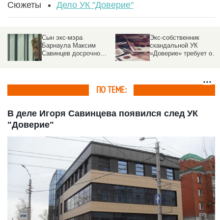
Сюжеты
Дело УК "Доверие"
Сын экс-мэра
Экс-собственник
Барнаула Максим
скандальной УК
Савинцев досрочно
«Доверие» требует от
вышел из колонии
мэрии Барнаула
вернуть 11 млн
ПО ТЕМЕ:
В деле Игоря Савинцева появился след УК
"Доверие"