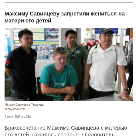
Максиму Савинцеву запретили жениться на
матери его детей
Максим Савинцев в Таиланде.
pattayamail.com
9 июня 2015 в 10:36
Бракосочетание Максима Савинцева с матерью
его детей оказалось сорвано: следователь