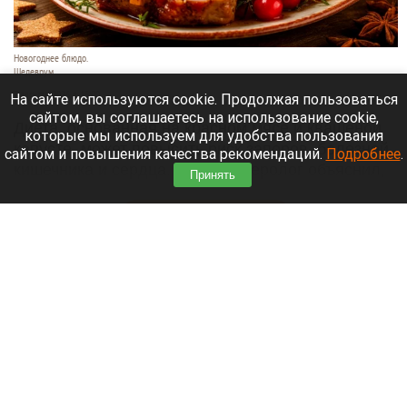
Новогоднее блюдо.
Шедеврум
7 августа 2026 в 15:00
На сайте используются cookie. Продолжая пользоваться
сайтом, вы соглашаетесь на использование cookie,
Диета, основанная на красном мясе и квашеной
которые мы используем для удобства пользования
капусте, может повысить риск запоров, болезней
сайтом и повышения качества рекомендаций.
Подробнее
.
кишечника и сердца. Гастроэнтеролог объяснил,
Принять
почему такой рацион опасен.
Читать полностью
Со склада Wildberries эвакуировали 800
человек после атаки БПЛА