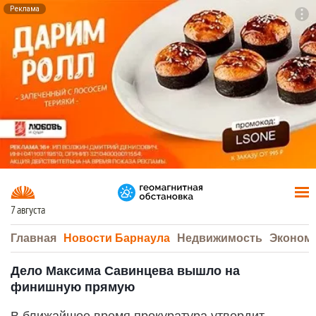
Реклама
To
F7
7 августа
Главная
Новости Барнаула
Недвижимость
Эконом
Дело Максима Савинцева вышло на
финишную прямую
В ближайшее время прокуратура утвердит