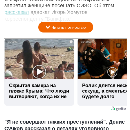
запретил женщине посещать СИЗО. Об этом
рассказал
адвокат Игорь Хомутов
корреспонденту "Банкфакс".
Читать полностью
i
Скрытая камера на
Ролик длится неск
пляже Крыма: Что люди
секунд, а смеяться
вытворяют, когда их не
будете долго
видят...
"Я не совершал тяжких преступлений". Денис
Сучков рассказал о деталях уголовного