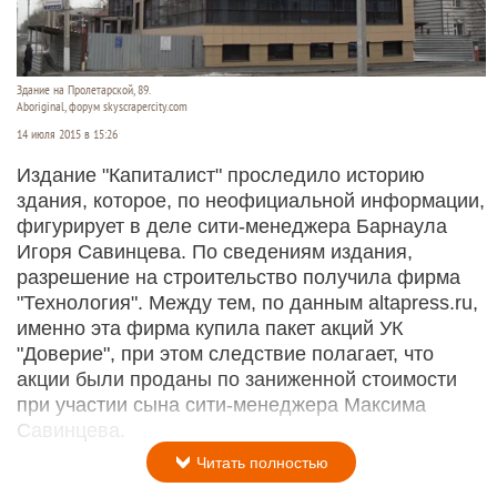
Здание на Пролетарской, 89.
Aboriginal, форум skyscrapercity.com
14 июля 2015 в 15:26
Издание "Капиталист" проследило историю
здания, которое, по неофициальной информации,
фигурирует в деле сити-менеджера Барнаула
Игоря Савинцева. По сведениям издания,
разрешение на строительство получила фирма
"Технология". Между тем, по данным altapress.ru,
именно эта фирма купила пакет акций УК
"Доверие", при этом следствие полагает, что
акции были проданы по заниженной стоимости
при участии сына сити-менеджера Максима
Савинцева.
Читать полностью