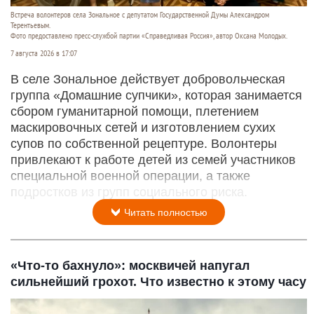
Встреча волонтеров села Зональное с депутатом Государственной Думы Александром
Терентьевым.
Фото предоставлено пресс-службой партии «Справедливая Россия», автор Оксана Молодых.
7 августа 2026 в 17:07
В селе Зональное действует добровольческая
группа «Домашние супчики», которая занимается
сбором гуманитарной помощи, плетением
маскировочных сетей и изготовлением сухих
супов по собственной рецептуре. Волонтеры
привлекают к работе детей из семей участников
специальной военной операции, а также
подростков из групп социального риска.
Читать полностью
«Что-то бахнуло»: москвичей напугал
сильнейший грохот. Что известно к этому часу