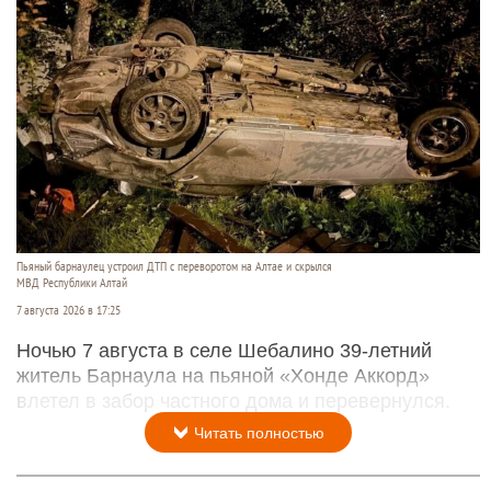
Пьяный барнаулец устроил ДТП с переворотом на Алтае и скрылся
МВД Республики Алтай
7 августа 2026 в 17:25
Ночью 7 августа в селе Шебалино 39-летний
житель Барнаула на пьяной «Хонде Аккорд»
влетел в забор частного дома и перевернулся.
Читать полностью