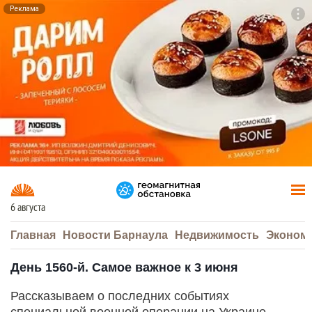
Реклама
To
F7
6 августа
Главная
Новости Барнаула
Недвижимость
Эконом
День 1560-й. Самое важное к 3 июня
Рассказываем о последних событиях
специальной военной операции на Украине.