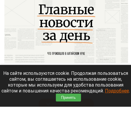
Главное за день в Алтайском крае.
altapress.ru.
На сайте используются cookie. Продолжая пользоваться
сайтом, вы соглашаетесь на использование cookie,
5 августа 2026 в 23:40
которые мы используем для удобства пользования
Altapress.ru
вспоминает о важных событиях,
сайтом и повышения качества рекомендаций.
Подробнее
.
которые произошли в Алтайском крае 5 августа.
Принять
Читать полностью
Население Земли предложили сократить