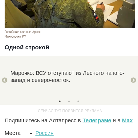
Российские военные. Армия.
Минобороны РФ
Одной строкой
Марочко: ВСУ отступают из Лесного на юго-
В Б
запад и северо-восток.
БПЛ
Подпишитесь на Алтапресс в
Телеграме
и в
Max
Места
Россия