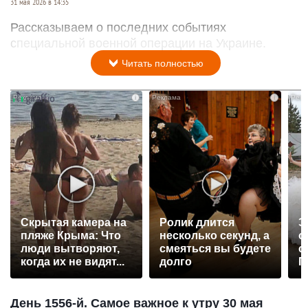
31 мая 2026 в 14:35
Рассказываем о последних событиях
специальной военной операции на Украине.
Читать полностью
i
i
Скрытая камера на
Ролик длится
Э
пляже Крыма: Что
несколько секунд, а
о
люди вытворяют,
смеяться вы будете
с
когда их не видят...
долго
П
р
День 1556-й. Самое важное к утру 30 мая