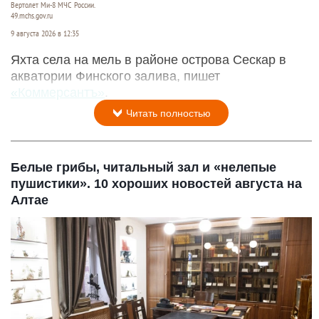
Вертолет Ми-8 МЧС России.
49.mchs.gov.ru
9 августа 2026 в 12:35
Яхта села на мель в районе острова Сескар в
акватории Финского залива, пишет
«Коммерсантъ»
.
Читать полностью
Белые грибы, читальный зал и «нелепые
пушистики». 10 хороших новостей августа на
Алтае