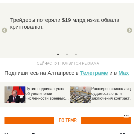
ного
Трейдеры потеряли $19 млрд из-за обвала
Суд
и
криптовалют.
УФС
та
Ува
СС
.
рас
Подпишитесь на Алтапресс в
Телеграме
и в
Max
Путин подписал указ
Расширен список лиц с
об увеличении
судимостью для
численности военных в
заключения контрактов
России
на военную службу
ПО ТЕМЕ: