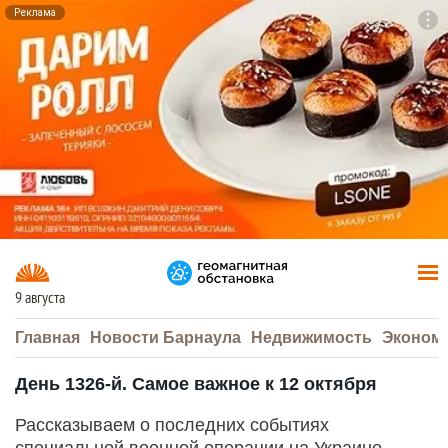
Реклама
To
F7
9 августа
Главная
Новости Барнаула
Недвижимость
Эконом
День 1326-й. Самое важное к 12 октября
Рассказываем о последних событиях
специальной военной операции на Украине.