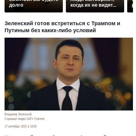
долго
когда их не видят...
р
Зеленский готов встретиться с Трампом и
Путиным без каких-либо условий
Владимир Зеленский.
Скриншот видео UATV Channel
17 сентября 2025 в 10:05