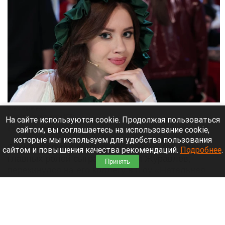
Олеся Иванченко.
Пресс-служба телеканала НТВ.
На сайте используются cookie. Продолжая пользоваться
сайтом, вы соглашаетесь на использование cookie,
8 августа 2026 в 17:35
которые мы используем для удобства пользования
Скандал вокруг фильма «Колобок», где одну из
сайтом и повышения качества рекомендаций.
Подробнее
.
главных ролей сыграл Дмитрий Журавлев,
Принять
перекинулся на его коллегу в шоу «Натальная
карта» — Олесю Иванченко.
Читать полностью