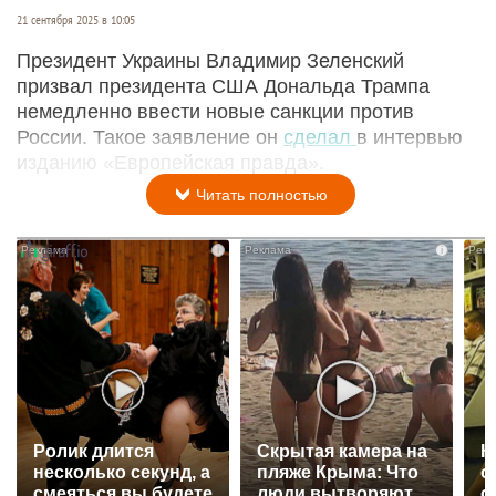
21 сентября 2025 в 10:05
Президент Украины Владимир Зеленский
призвал президента США Дональда Трампа
немедленно ввести новые санкции против
России. Такое заявление он
сделал
в интервью
изданию «Европейская правда».
Читать полностью
i
i
Ролик длится
Скрытая камера на
К
несколько секунд, а
пляже Крыма: Что
о
смеяться вы будете
люди вытворяют,
о