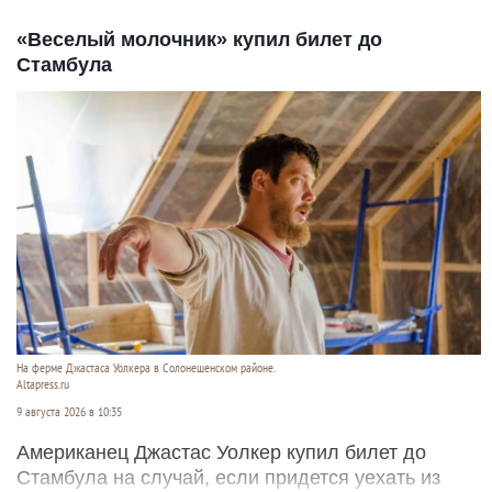
«Веселый молочник» купил билет до
Стамбула
На ферме Джастаса Уолкера в Солонешенском районе.
Altapress.ru
9 августа 2026 в 10:35
Американец Джастас Уолкер купил билет до
Стамбула на случай, если придется уехать из