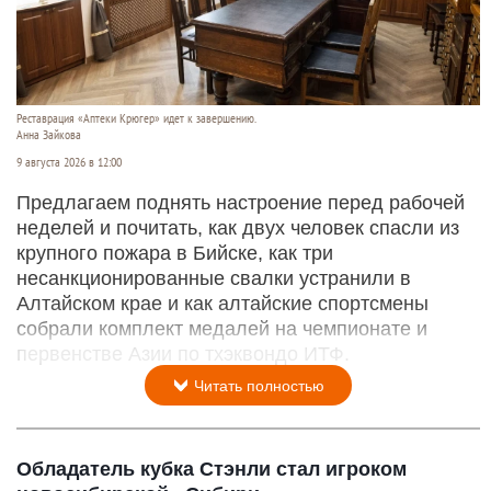
Реставрация «Аптеки Крюгер» идет к завершению.
Анна Зайкова
9 августа 2026 в 12:00
Предлагаем поднять настроение перед рабочей
неделей и почитать, как двух человек спасли из
крупного пожара в Бийске, как три
несанкционированные свалки устранили в
Алтайском крае и как алтайские спортсмены
собрали комплект медалей на чемпионате и
первенстве Азии по тхэквондо ИТФ.
Читать полностью
Обладатель кубка Стэнли стал игроком