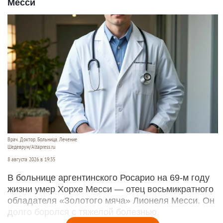
Месси
Врач. Доктор. Больница. Лечение
Шедеврум/Altapress.ru
8 августа 2026 в 19:35
В больнице аргентинского Росарио на 69-м году
жизни умер Хорхе Месси — отец восьмикратного
обладателя «Золотого мяча» Лионеля Месси. Он
долго боролся с тяжелой болезнью.