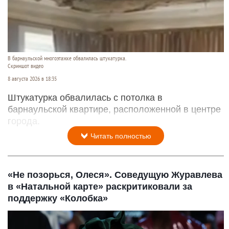
В барнаульской многоэтажке обвалилась штукатурка.
Скриншот видео
8 августа 2026 в 18:35
Штукатурка обвалилась с потолка в
барнаульской квартире, расположенной в центре
города.
Читать полностью
«Не позорься, Олеся». Соведущую Журавлева
в «Натальной карте» раскритиковали за
поддержку «Колобка»