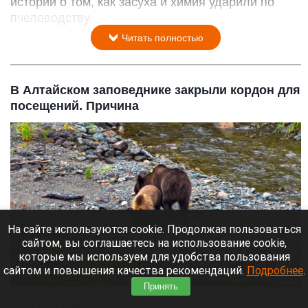
истории о том, как засуха и химия ударили по
пчеловодству.
Читать полностью
В Алтайском заповеднике закрыли кордон для
посещений. Причина
На сайте используются cookie. Продолжая пользоваться
сайтом, вы соглашаетесь на использование cookie,
которые мы используем для удобства пользования
сайтом и повышения качества рекомендаций.
Подробнее
.
Принять
Медвежонок с мамой-медведицей в Алтайском заповеднике.
Роман и Татьяна Воробьевы