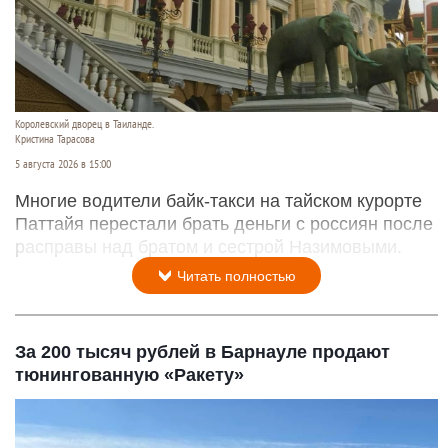
Королевский дворец в Таиланде.
Кристина Тарасова
5 августа 2026 в 15:00
Многие водители байк-такси на тайском курорте
Паттайя перестали брать деньги с россиян после
расправы над братом и сестрой Назимовыми.
Читать полностью
За 200 тысяч рублей в Барнауле продают
тюнингованную «Ракету»