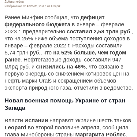
Добыча нефти.
Изображение от ArtPhoto_studio на Freepik
Ранее Минфин сообщал, что
дефицит
федерального бюджета
в январе – феврале
2023 г. предварительно
составил 2,58 трлн руб
.,
что на 25% ниже объема поступления доходов в
январе – феврале 2022 г. Расходы составили
5,74 трлн руб., что
на 52% больше, чем годом
ранее
. Нефтегазовые доходы составили 947
млрд руб. и
снизились на 46%
, что связано в
первую очередь со снижением котировок цен на
нефть марки Urals и сокращением объемов
экспорта природного газа, отметили в ведомстве.
Новая военная помощь Украине от стран
Запада
Власти
Испании
направят Украине шесть танков
Leopard
во второй половине апреля, сообщила
глава Минобороны страны
Маргарита Роблес
.