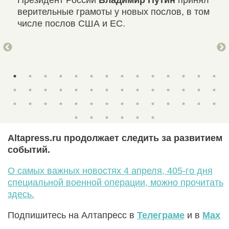
и
Президент России
Владимир Путин
принял
РФ 
верительные грамоты у новых послов, в том
но 
числе послов США и ЕС.
мин
Лав
Altapress.ru продолжает следить за развитием
событий.
О самых важных новостях 4 апреля, 405-го дня
специальной военной операции, можно прочитать
здесь.
Подпишитесь на Алтапресс в
Телеграме
и в
Max