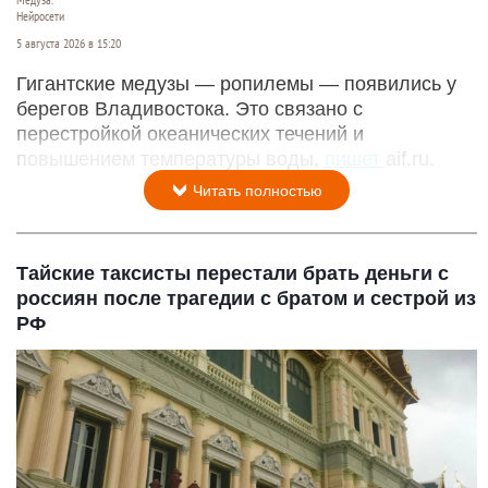
Нейросети
5 августа 2026 в 15:20
Гигантские медузы — ропилемы — появились у
берегов Владивостока. Это связано с
перестройкой океанических течений и
повышением температуры воды,
пишет
aif.ru.
Читать полностью
Тайские таксисты перестали брать деньги с
россиян после трагедии с братом и сестрой из
РФ