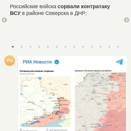
им
Российские войска
сорвали контратаку
На
ВСУ
в районе Северска в ДНР;
сут
нае
тан
авт