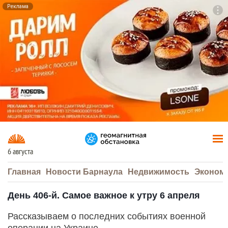
Реклама
To
F7
6 августа
Главная
Новости Барнаула
Недвижимость
Эконом
День 406-й. Самое важное к утру 6 апреля
Рассказываем о последних событиях военной
операции на Украине.