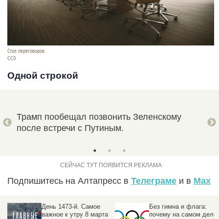
Стол переговоров.
CC0
Одной строкой
СУ
Трамп пообещал позвонить Зеленскому
Деп
после встречи с Путиным.
опе
Подпишитесь на Алтапресс в
Телеграме
и в
Max
Без гимна и флага:
Как эскалация США в
а
почему на самом деле
Иране отразится на