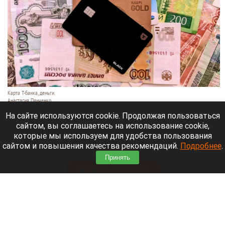
Карта Т-банка, деньги.
Анастасия Панченко
8 августа 2026 в 11:05
На сайте используются cookie. Продолжая пользоваться
сайтом, вы соглашаетесь на использование cookie,
С 1 марта российские банки начнут блокировать
которые мы используем для удобства пользования
денежные переводы по более широкому списку
сайтом и повышения качества рекомендаций.
Подробнее
.
оснований.
Принять
Читать полностью
День 1626-й. Самое важное к 8 августа