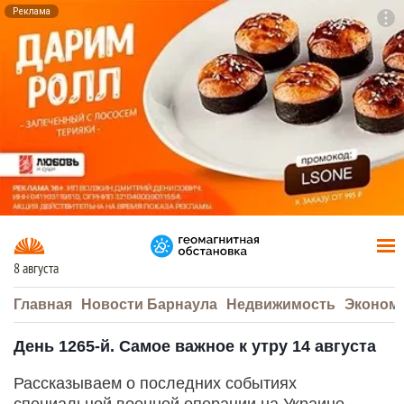
Реклама
To
F7
8 августа
Главная
Новости Барнаула
Недвижимость
Эконом
День 1265-й. Самое важное к утру 14 августа
Рассказываем о последних событиях
специальной военной операции на Украине.