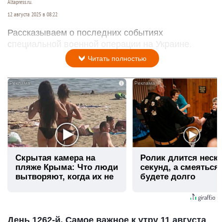
Altapress.ru.
12 августа 2025 в 08:22
Рассказываем о последних событиях
специальной военной операции на Украине.
Читать полностью
i
Скрытая камера на
Ролик длится неск
пляже Крыма: Что люди
секунд, а смеяться
вытворяют, когда их не
будете долго
видят...
День 1262-й. Самое важное к утру 11 августа