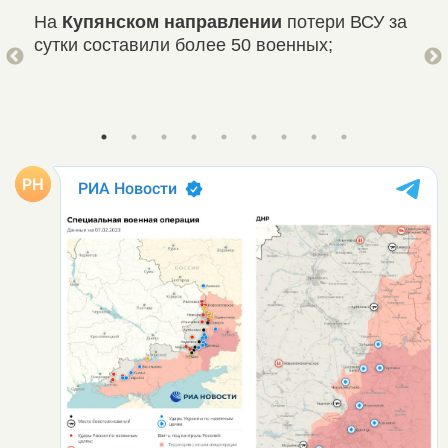
На
Купянском направлении
потери ВСУ за
На
сутки составили более 50 военных;
ВСУ
вое