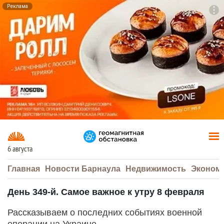
Реклама
To
F7
6 августа
Главная
Новости Барнаула
Недвижимость
Эконом
День 349-й. Самое важное к утру 8 февраля
Рассказываем о последних событиях военной
операции на Украине.