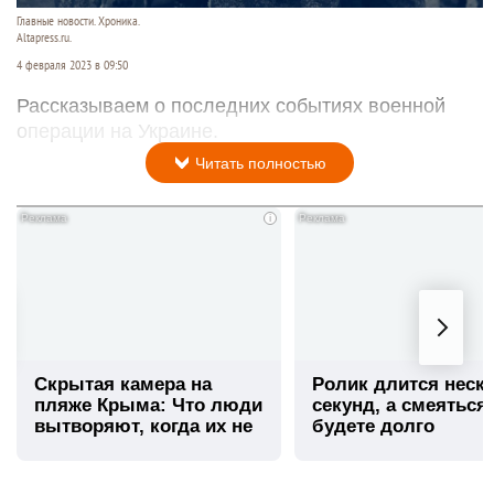
Главные новости. Хроника.
Altapress.ru.
4 февраля 2023 в 09:50
Рассказываем о последних событиях военной
операции на Украине.
Читать полностью
i
Скрытая камера на
Ролик длится неск
пляже Крыма: Что люди
секунд, а смеяться
вытворяют, когда их не
будете долго
видят...