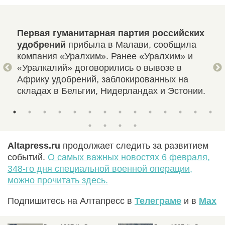
и
Первая гуманитарная партия российских
Пра
 в
удобрений
прибыла в Малави, сообщила
обо
компания «Уралхим». Ранее «Уралхим» и
Fle
«Уралкалий» договорились о вывозе в
раз
Африку удобрений, заблокированных на
тан
складах в Бельгии, Нидерландах и Эстонии.
Altapress.ru
продолжает следить за развитием
событий.
О самых важных новостях 6 февраля,
348-го дня специальной военной операции,
можно прочитать здесь.
Подпишитесь на Алтапресс в
Телеграме
и в
Max