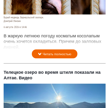
Бурый медведь. Барнаульский зоопарк.
Дмитрий Лямзин
6 августа 2026 в 14:46
В жаркую летнюю погоду косматым косолапым
очень хочется охладиться. Причем до залповых
ливней.
Читать полностью
Телецкое озеро во время штиля показали на
Алтае. Видео