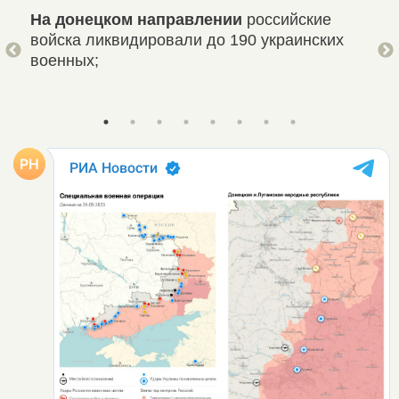
На донецком направлении
российские
На 
сять
войска ликвидировали до 190 украинских
нап
е
военных;
уни
ВСУ