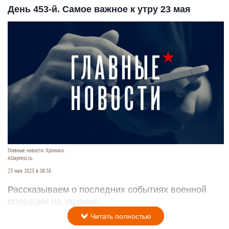
День 453-й. Самое важное к утру 23 мая
Главные новости. Хроника.
Altapress.ru.
23 мая 2023 в 08:38
Рассказываем о последних событиях военной
операции на Украине.
Читать полностью