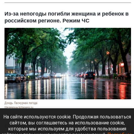
Из-за непогоды погибли женщина и ребенок в
российском регионе. Режим ЧС
Дождь. Пасмурная погода
Шедеврум/Altapress.ru
7 августа 2026 в 10:05
На сайте используются cookie. Продолжая пользоваться
сайтом, вы соглашаетесь на использование cookie,
Мощный циклон обрушил на Смоленскую область
которые мы используем для удобства пользования
ливни и шквальный ветер, что вынудило власти