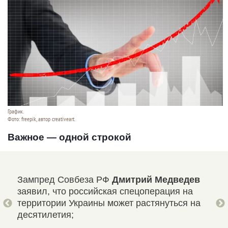
График.
Фото: freepik, автор creativeart.
Важное — одной строкой
кт
Зампред Совбеза РФ
Дмитрий Медведев
Дми
заявил, что российская спецоперация на
уде
 при
территории Украины может растянуться на
арт
десятилетия;