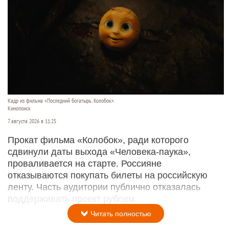
Кадр из фильма «Последний богатырь. Колобок».
Кинопоиск
7 августа 2026 в 11:25
Прокат фильма «Колобок», ради которого
сдвинули даты выхода «Человека-паука»,
проваливается на старте. Россияне
отказываются покупать билеты на российскую
ленту. Часть аудитории публично отказалась
поддерживать проект рублем.
Читать полностью