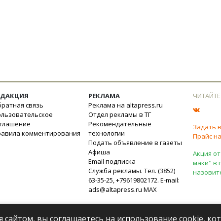
ЕДАКЦИЯ
РЕКЛАМА
ЧИТАЙТЕ
ратная связь
Реклама на altapress.ru
ользовательское
Отдел рекламы в ТГ
оглашение
Рекомендательные
Задать 
равила комментирования
технологии
Прайс на
Подать объявление в газеты
Афиша
Акция от
Email подписка
маки" в 
Служба рекламы. Тел. (3852)
назовит
63-35-25, +79619802172. E-mail:
ads@altapress.ru
MAX
я сайтом, вы соглашаетесь на использование cookie, к