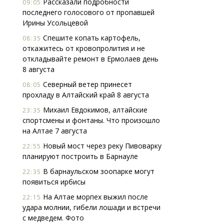
Рассказали подробности
09:05
последнего голосового от пропавшей
Ирины Усольцевой
Спешите копать картофель,
08:35
откажитесь от кровопролития и не
откладывайте ремонт в Ермолаев день
8 августа
Северный ветер принесет
08:05
прохладу в Алтайский край 8 августа
Михаил Евдокимов, алтайские
23:35
спортсмены и фонтаны. Что произошло
на Алтае 7 августа
Новый мост через реку Пивоварку
22:55
планируют построить в Барнауле
В барнаульском зоопарке могут
22:35
появиться ирбисы
На Алтае морпех выжил после
22:15
удара молнии, гибели лошади и встречи
с медведем. Фото