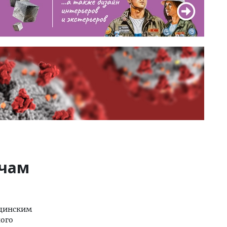
ачам
ицинским
ного