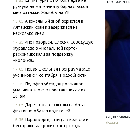
Штукатурка с потолка едва не
18:35
парламент
рухнула на жительницу барнаульской
многоэтажки. Жалобы на УК
Аномальный зной вернется в
18:05
Алтайский край и задержится на
несколько дней
«Не позорься, Олеся». Соведущую
17:35
Журавлева в «Натальной карте»
раскритиковали за поддержку
«Колобка»
Новая школьная программа ждет
17:05
учеников с 1 сентября. Подробности
Педофил убеждал россиянок
16:35
умалчивать о его приставаниях к их
детям
Смелость архитектурных идей.
Архи
Генеральный директор компании
зем
Директор автошколы на Алтае
16:05
ЗИАС — об эстетике городов,
пли
фиктивно обучал водителей
трендах в фасадах и развитии рынка
ста
Акция "Мален
Парад корги, шпицы в коляске и
15:35
akzs.ru.
СТРОИТЕЛЬСТВО
СТР
бесстрашный кролик: как проходит