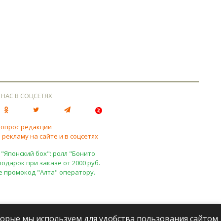
 НАС В СОЦСЕТЯХ
вопрос редакции
 рекламу на сайте и в соцсетях
 "Японский бох": ролл "Бонито
подарок при заказе от 2000 руб.
е промокод "Алта" оператору.
оторые мы используем для удобства пользования сайтом