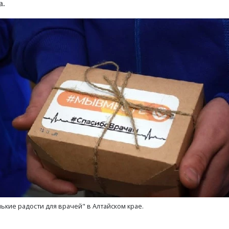
а.
тектурный код начинается с
Ищем новые берега. Ген
ли. Мощение крупноформатными
«Жилищной инициативы»
тами становится новым
Гатилов — о том, как де
ндартом благоустройства
оставаться на плаву, ког
ькие радости для врачей" в Алтайском крае.
штормит
ОИТЕЛЬСТВО
СТРОИТЕЛЬСТВО