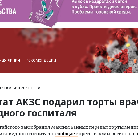
чая линия
Рекомендации
12 НОЯБРЯ 2021
11:18
тат АКЗС подарил торты вр
дного госпиталя
лтайского заксобрания Максим Банных передал торты мед
м ковидного госпиталя,
сообщает
пресс-служба региональ