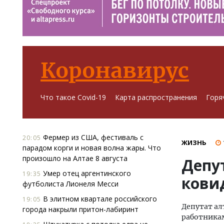
Коронавирус
Что такое Covid-19
Карта распространения
Горя
Фермер из США, фестиваль с
20:05
ЖИЗНЬ
парадом корги и новая волна жары. Что
произошло на Алтае 8 августа
Депу
Умер отец аргентинского
19:35
кови
футболиста Лионеля Месси
В элитном квартале российского
19:05
Депутат а
города накрыли притон-лабиринт
работника