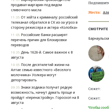
Подпишитес
продавал маргарин под видом
сливочного масла
Места
Ал
От хейта к криминалу: российский
11:35
телеканал обратился в СК из-за угроз в
сторону режиссера и актера «Колобка»
СМОТРИТЕ
Российские банки расширят
11:05
Барнаульски
перечень причин для блокировки
переводов
День 1626-й. Самое важное к 8
10:35
августа
После десятилетий жизни на
10:05
Алтае семью известного «Веселого
молочника» Уолкера могут
депортировать
Знаки зодиака получат редкую
09:35
Сюжет:
возможность, начнут думать проще и
пройдут «перенастройку». Гороскоп на 8
Сюжет:
августа
Чтобы сооб