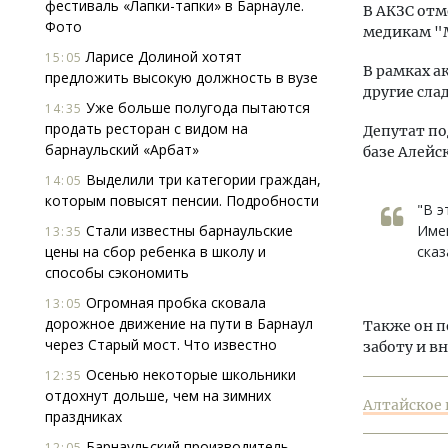
фестиваль «Лапки-тапки» в Барнауле.
В АКЗС отм
Фото
медикам "М
Ларисе Долиной хотят
15:05
В рамках а
предложить высокую должность в вузе
другие сла
Уже больше полугода пытаются
14:35
продать ресторан с видом на
Депутат по
барнаульский «Арбат»
базе Алейс
Выделили три категории граждан,
14:05
которым повысят пенсии. Подробности
"В э
Стали известны барнаульские
Имен
13:35
цены на сбор ребенка в школу и
сказ
способы сэкономить
Огромная пробка сковала
13:05
дорожное движение на пути в Барнаул
Также он п
через Старый мост. Что известно
заботу и в
Осенью некоторые школьники
12:35
отдохнут дольше, чем на зимних
Алтайское 
праздниках
Барнаульский производитель
12:05