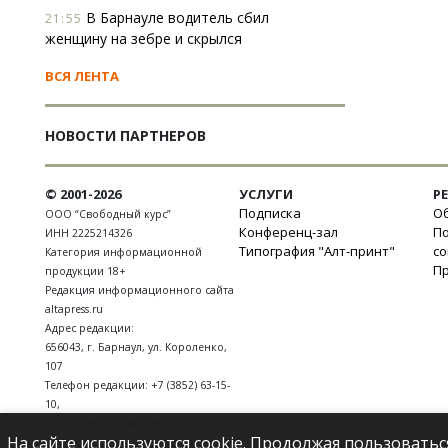
В Барнауле водитель сбил
21:55
женщину на зебре и скрылся
ВСЯ ЛЕНТА
НОВОСТИ ПАРТНЕРОВ
© 2001-2026
УСЛУГИ
Р
Подписка
Об
ООО “Свободный курс”
Конференц-зал
П
ИНН 2225214326
Типография "Алт-принт"
с
Категория информационной
П
продукции 18+
Редакция информационного сайта
altapress.ru
Адрес редакции:
656043
,
г. Барнаул
,
ул. Короленко,
107
Телефон редакции:
+7 (3852) 63-15-
10
,
E-mail:
news@altapress.ru
На сайте используются cookie. Продолжая пользоватьс