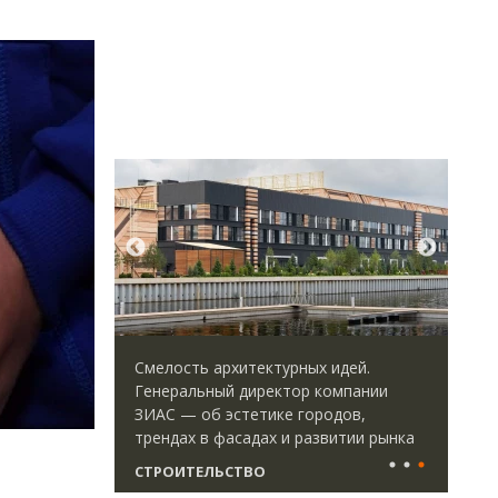
директор
Смелость архитектурных идей.
Арх
 Юрий
Генеральный директор компании
зем
велоперу
ЗИАС — об эстетике городов,
пли
да рынок
трендах в фасадах и развитии рынка
ста
СТРОИТЕЛЬСТВО
СТ