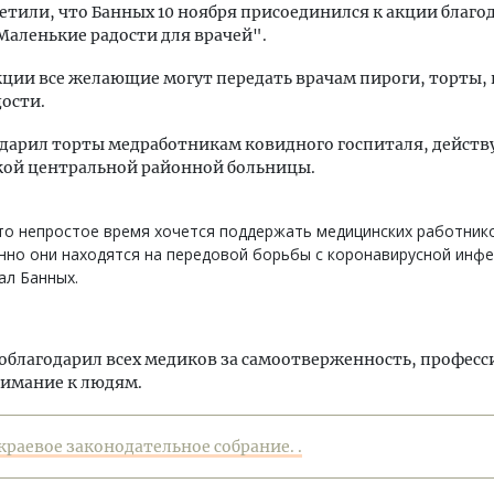
етили, что Банных 10 ноября присоединился к акции благо
аленькие радости для врачей".
кции все желающие могут передать врачам пироги, торты, 
дости.
дарил торты медработникам ковидного госпиталя, действ
кой центральной районной больницы.
то непростое время хочется поддержать медицинских работнико
но они находятся на передовой борьбы с коронавирусной инфек
ал Банных.
облагодарил всех медиков за самоотверженность, профес
нимание к людям.
краевое законодательное собрание. .