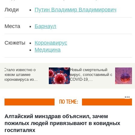
Люди
Путин Владимир Владимирович
Места
Барнаул
Сюжеты
Коронавирус
Медицина
Новый страшный вирус
Стало известно о
нарушил спокойствие
новом штамме
человечества
коронавируса из
Таиланда
ПО ТЕМЕ:
Алтайский минздрав объяснил, зачем
пожилых людей привязывают в ковидных
госпиталях