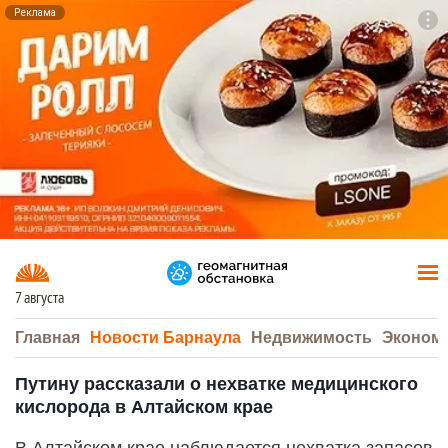
Реклама
To
F7
7 августа
Главная
Новости Барнаула
Недвижимость
Эконом
Путину рассказали о нехватке медицинского
кислорода в Алтайском крае
В Алтайском крае наблюдается нехватка запасов