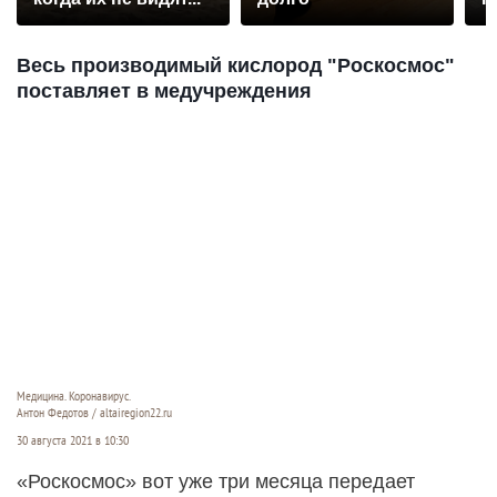
р
Весь производимый кислород "Роскосмос"
поставляет в медучреждения
Медицина. Коронавирус.
Антон Федотов / altairegion22.ru
30 августа 2021 в 10:30
«Роскосмос» вот уже три месяца передает