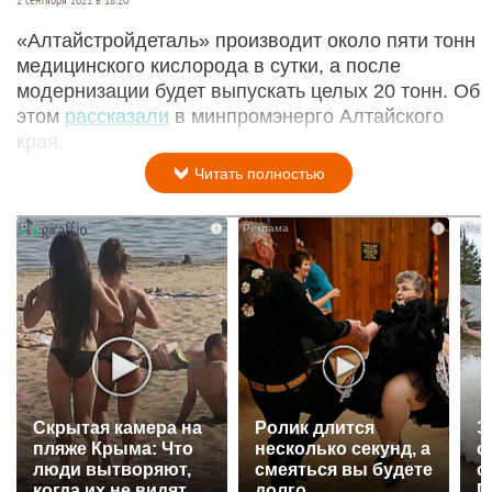
«Алтайстройдеталь» производит около пяти тонн
медицинского кислорода в сутки, а после
модернизации будет выпускать целых 20 тонн. Об
этом
рассказали
в минпромэнерго Алтайского
края.
Читать полностью
i
i
Скрытая камера на
Ролик длится
Э
пляже Крыма: Что
несколько секунд, а
о
люди вытворяют,
смеяться вы будете
с
когда их не видят...
долго
П