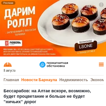
Реклама
To
F7
8 августа
Главная
Новости Барнаула
Недвижимость
Эконом
Бессарабов: на Алтае вскоре, возможно,
будет процветание и больше не будет
"ничьих" дорог