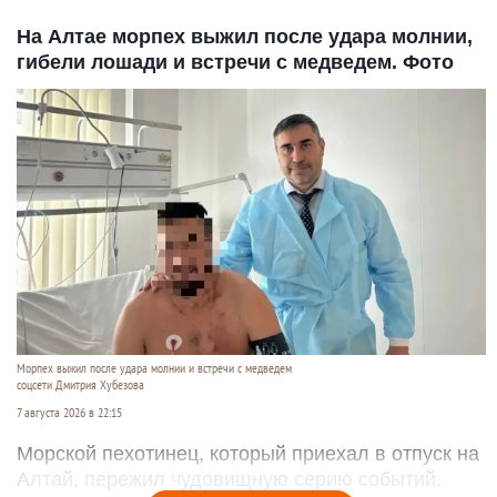
На Алтае морпех выжил после удара молнии,
гибели лошади и встречи с медведем. Фото
Морпех выжил после удара молнии и встречи с медведем
соцсети Дмитрия Хубезова
7 августа 2026 в 22:15
Морской пехотинец, который приехал в отпуск на
Алтай, пережил чудовищную серию событий.