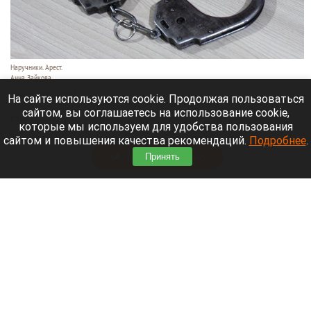
Наручники. Арест.
Анна Зайкова
7 августа 2026 в 21:12
На сайте используются cookie. Продолжая пользоваться
сайтом, вы соглашаетесь на использование cookie,
Приморский районный суд Санкт-Петербурга
которые мы используем для удобства пользования
заочно заключил Лидию Невзорову* под стражу.
сайтом и повышения качества рекомендаций.
Подробнее
.
Читать полностью
Принять
Программу партнерских хабов для хранения
товаров запускает Wildberries