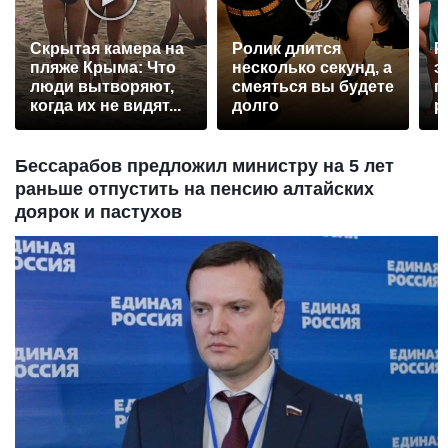
Скрытая камера на
Ролик длится
Р
пляже Крыма: Что
несколько секунд, а
э
люди вытворяют,
смеяться вы будете
п
когда их не видят...
долго
р
Бессарабов предложил министру на 5 лет
раньше отпустить на пенсию алтайских
доярок и пастухов