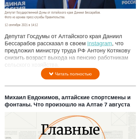
Депутат Государственной Думы от Алтайского края Даниил Бессарабов.
Фото из архива пресс-службы Правительства.
12 сентября 2021 в 14:12
Депутат Госдумы от Алтайского края Даниил
Бессарабов рассказал в своем
Instagram
, что
предложил министру труда РФ Антону Котякову
снизить возраст выхода на пенсию работникам
сельского хозяйства.
Читать полностью
Михаил Евдокимов, алтайские спортсмены и
фонтаны. Что произошло на Алтае 7 августа