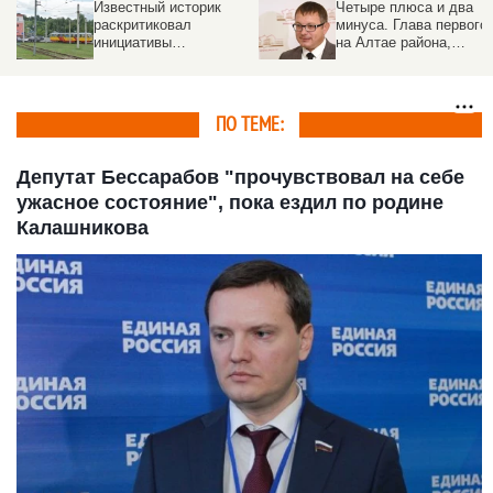
Четыре плюса и два
Моложавый пень,
минуса. Глава первого
заросли крапивы,
на Алтае района,
порубленные мальвы:
распустившего все
как в барнаульском
сельсоветы, об итогах
дворе поддерживают
двух лет
порядок работники УК
ПО ТЕМЕ:
Депутат Бессарабов "прочувствовал на себе
ужасное состояние", пока ездил по родине
Калашникова