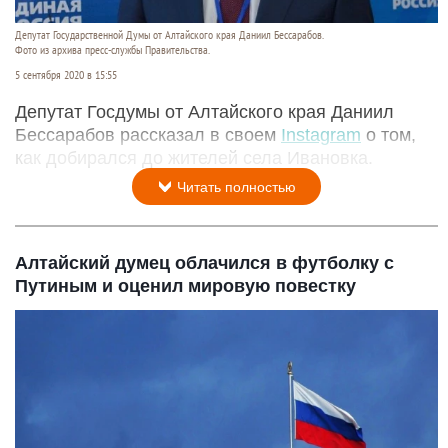
Депутат Государственной Думы от Алтайского края Даниил Бессарабов.
Фото из архива пресс-службы Правительства.
5 сентября 2020 в 15:55
Депутат Госдумы от Алтайского края Даниил
Бессарабов рассказал в своем
Instagram
о том,
как добирался до жителей села Ивановка.
Читать полностью
Алтайский думец облачился в футболку с
Путиным и оценил мировую повестку