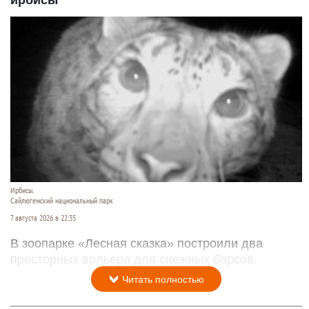
ирбисы
Ирбисы.
Сайлюгемский национальный парк
7 августа 2026 в 22:35
В зоопарке «Лесная сказка» построили два
просторных вольера для снежных барсов.
Читать полностью