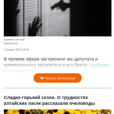
Криминал, пистолет.
unsplash.com
17 апреля 2023 в 09:10
В прямом эфире застрелили экс-депутата и
криминального авторитета и его брата,
сообщает
РИА Новости.
Читать полностью
Сладко-горький сезон. О трудностях
алтайских пасек рассказали пчеловоды