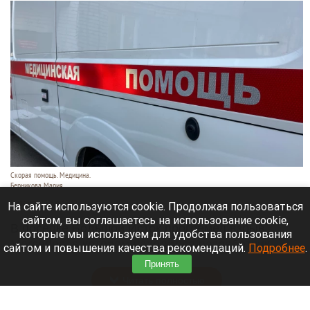
Скорая помощь. Медицина.
Берникова Мария
5 августа 2026 в 19:40
На сайте используются cookie. Продолжая пользоваться
сайтом, вы соглашаетесь на использование cookie,
В поселке Большой Исток прогремел взрыв
которые мы используем для удобства пользования
Mercedes, в котором находился разработчик
сайтом и повышения качества рекомендаций.
Подробнее
.
дронов. Об этом сообщают «
Известия
».
Принять
Читать полностью