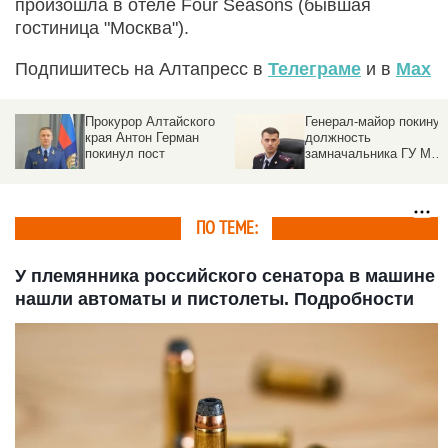
произошла в отеле Four Seasons (бывшая
гостиница "Москва").
Подпишитесь на Алтапресс в
Телеграме
и в
Max
ва
Прокурор Алтайского
Генерал-майор покинул
края Антон Герман
должность
покинул пост
замначальника ГУ МВ
Алтайского края
ПО ТЕМЕ:
У племянника российского сенатора в машине
нашли автоматы и пистолеты. Подробности