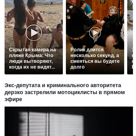
Скрытая камера на
Ролик длится
Э
пляже Крыма: Что
несколько секунд, а
о
люди вытворяют,
смеяться вы будете
с
когда их не видят...
долго
П
р
Экс-депутата и криминального авторитета
дерзко застрелили мотоциклисты в прямом
эфире