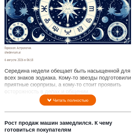
Гороскоп. Астрология.
shedevrum.ai
6 августа 2026 в 06:18
Середина недели обещает быть насыщенной для
всех знаков зодиака. Кому-то звезды подготовили
приятные сюрпризы, а кому-то стоит проявить
осторожность в делах и общении.
Читать полностью
Рост продаж машин замедлился. К чему
готовиться покупателям