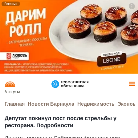
Реклама
To
F7
6 августа
Главная
Новости Барнаула
Недвижимость
Эконом
Депутат покинул пост после стрельбы у
ресторана. Подробности
Депутат региона в Сибирском федеральном