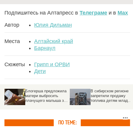
Подпишитесь на Алтапресс в
Телеграме
и в
Max
Автор
Юлия Дильман
Места
Алтайский край
Барнаул
Сюжеты
Грипп и ОРВИ
Дети
Блогерша предложила
В сибирском регионе
матери выбросить
запретили продажу
а
плачущего малыша за
топлива детям младше
борт
18 лет
ПО ТЕМЕ: