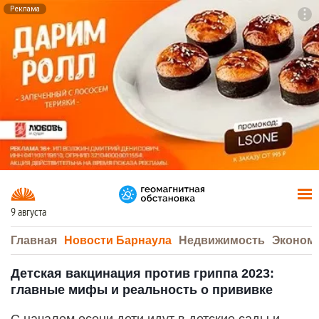
Реклама
To
F7
9 августа
Главная
Новости Барнаула
Недвижимость
Эконом
Детская вакцинация против гриппа 2023:
главные мифы и реальность о прививке
С началом осени дети идут в детские сады и