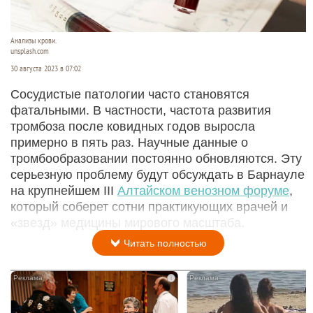
Анализы крови.
unsplash.com
30 августа 2023 в 07:02
Сосудистые патологии часто становятся
фатальными. В частности, частота развития
тромбоза после ковидных годов выросла
примерно в пять раз. Научные данные о
тромбообразовании постоянно обновляются. Эту
серьезную проблему будут обсуждать в Барнауле
на крупнейшем III
Алтайском венозном форуме
,
который соберет сотни практикующих врачей и
«звезд» медицины мирового масштаба.
Читать полностью
i