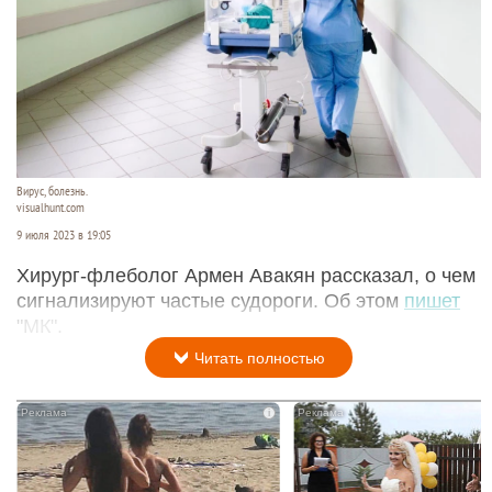
Вирус, болезнь.
visualhunt.com
9 июля 2023 в 19:05
Хирург-флеболог Армен Авакян рассказал, о чем
сигнализируют частые судороги. Об этом
пишет
"МК".
Читать полностью
i