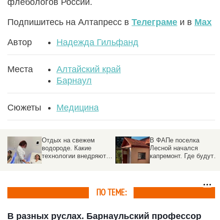
флебологов России.
Подпишитесь на Алтапресс в
Телеграме
и в
Max
Автор
Надежда Гильфанд
Места
Алтайский край
Барнаул
Сюжеты
Медицина
Отдых на свежем
В ФАПе поселка
водороде. Какие
Лесной начался
технологии внедряют в
капремонт. Где будут
санаториях Белокурихи
принимать врачи
ПО ТЕМЕ:
В разных руслах. Барнаульский профессор