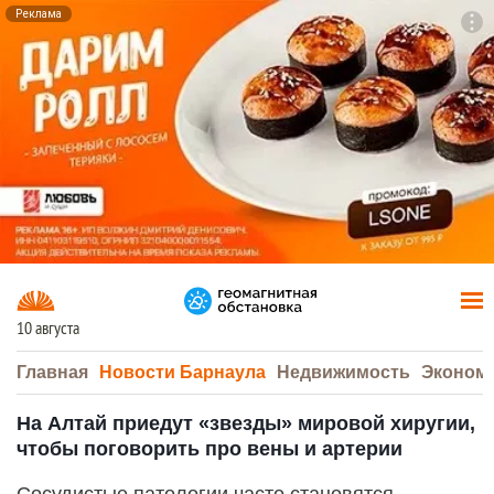
Реклама
To
F7
10 августа
Главная
Новости Барнаула
Недвижимость
Эконом
На Алтай приедут «звезды» мировой хиругии,
чтобы поговорить про вены и артерии
Сосудистые патологии часто становятся